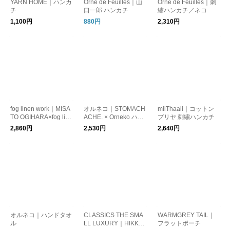
YARN HOME｜ハンカ
Orné de Feuilles｜山
Orné de Feuilles｜刺
チ
口一郎 ハンカチ
繍ハンカチ／ネコ
1,100円
880円
2,310円
fog linen work｜MISA
オルネコ｜STOMACH
miiThaaii｜コットン
TO OGIHARA×fog line
ACHE. × Orneko ハン
プリヤ 刺繍ハンカチ
n work ハンカチ
カチ
2,860円
2,530円
2,640円
オルネコ｜ハンドタオ
CLASSICS THE SMA
WARMGREY TAIL｜
ル
LL LUXURY｜HIKKO
フラットポーチ