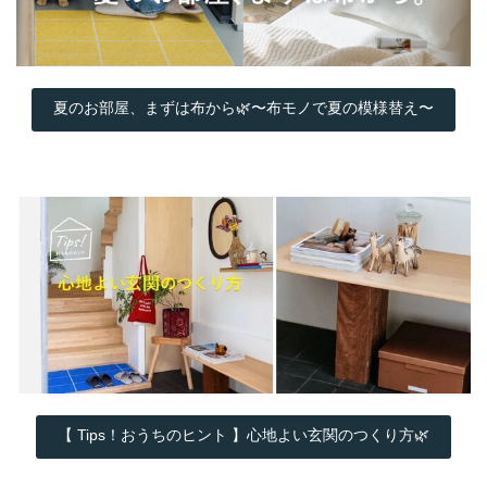
夏のお部屋、まずは布から🌿〜布モノで夏の模様替え〜
【 Tips！おうちのヒント 】心地よい玄関のつくり方🌿