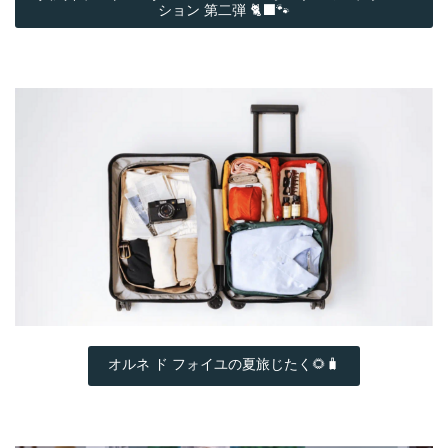
ション 第二弾 🐈‍⬛🐾
オルネ ド フォイユの夏旅じたく🌻🧳