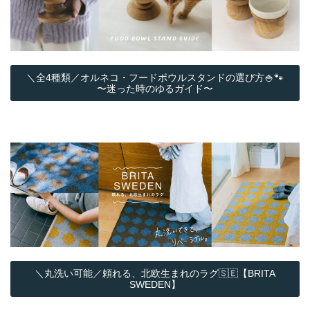
＼全4種類／オルネコ・フードボウルスタンドの選び方🍚🐾
〜迷った時のゆるガイド〜
＼丸洗い可能／頼れる、北欧生まれのラグ🇸🇪【BRITA
SWEDEN】