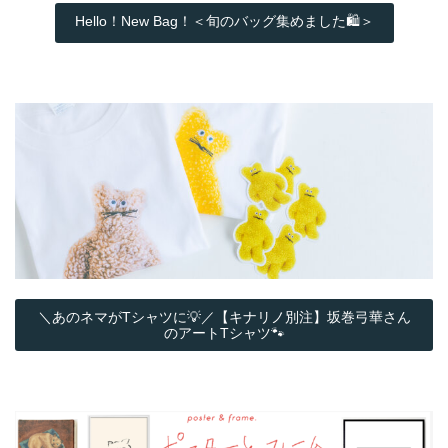
Hello！New Bag！＜旬のバッグ集めました🛍️＞
＼あのネマがTシャツに💡／【キナリノ別注】坂巻弓華さん
のアートTシャツ🐾