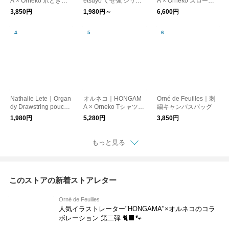
A × Orneko 爪とぎネ
etsuyo くせ強 シリー
A × Orneko スローケ
コハウス
ズ（ポーチ）
ット
3,850円
1,980円～
6,600円
Nathalie Lete｜Organ
オルネコ｜HONGAM
Orné de Feuilles｜刺
dy Drawstring pouch
A × Orneko Tシャツ／
繍キャンバスバッグ
（巾着刺繍ポーチ）
CATS ARE THE BEST
1,980円
5,280円
3,850円
もっと見る
このストアの新着ストアレター
Orné de Feuilles
人気イラストレーター"HONGAMA"×オルネコの​コラ
ボレーション 第二弾 🐈‍⬛🐾