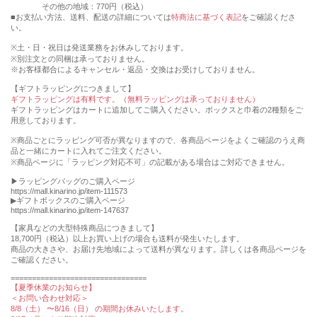
その他の地域：770円（税込）
■お支払い方法、送料、配送の詳細については
特商法に基づく表記
をご確認くださ
い。
※土・日・祝日は発送業務をお休みしております。
※別注文との同梱は承っておりません。
※お客様都合によるキャンセル・返品・交換はお受けしておりません。
【ギフトラッピングにつきまして】
ギフトラッピングは有料です。（無料ラッピングは承っておりません）
ギフトラッピングはカートに追加してご購入ください。ボックスと巾着の2種類をご
用意しております。
※商品ごとにラッピング可否が異なりますので、各商品ページをよくご確認のうえ商
品と一緒にカートに入れてご注文ください。
※商品ページに「ラッピング対応不可」の記載がある場合はご対応できません。
▶︎ラッピングバッグのご購入ページ
https://mall.kinarino.jp/item-111573
▶︎ギフトボックスのご購入ページ
https://mall.kinarino.jp/item-147637
【家具などの⼤型特殊商品につきまして】
18,700円（税込）以上お買い上げの場合も送料が発⽣いたします。
商品の⼤きさや、お届け先地域によって送料が異なります。詳しくは各商品ページを
ご確認ください。
================================
【夏季休業のお知らせ】
＜お問い合わせ対応＞
8/8（土） 〜8/16（日） の期間お休みいたします。