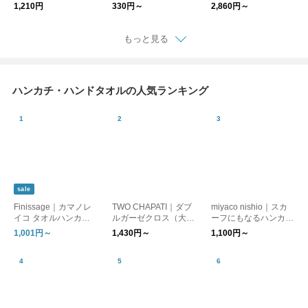
MI ハンカチ
1,210円
330円～
2,860円～
もっと見る
ハンカチ・ハンドタオルの人気ランキング
sale
Finissage｜カマノレ
TWO CHAPATI｜ダブ
miyaco nishio｜スカ
イコ タオルハンカチ
ルガーゼクロス（大判
ーフにもなるハンカチ
「ねこの暮らし。」
ハンカチ）【プレゼン
【日焼け対策】【はん
1,001円～
1,430円～
1,100円～
[ゆうパケット対応] ギ
ト】【バレンタイン】
かち】【プレゼント】
フト
【新生活】