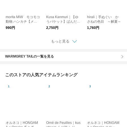
morita MiW モコモコ
Kusa Kanmuri｜【ゆ
hirali｜手ぬぐい か
動物 ハンカチ【メー
うパケット】ばんだ
さねの色目 ～解夏～
ル便可】
な ハンカチ はんか
990円
2,750円
1,760円
ち スカーフ プレゼ
ント ギフト ピア
ノ 鳥 チューリッ
もっと見る
プ 花 メール便
WARMGREY TAILの一覧を見る
このストアの人気アイテムランキング
オルネコ｜HONGAM
Orné de Feuilles｜kus
オルネコ｜HONGAM