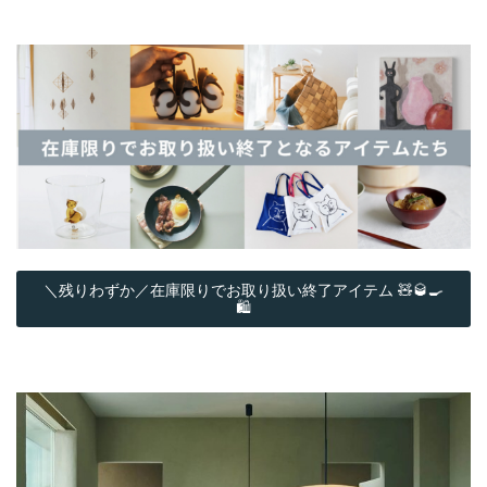
＼残りわずか／在庫限りでお取り扱い終了アイテム 🧸🥃🍳
🛍️