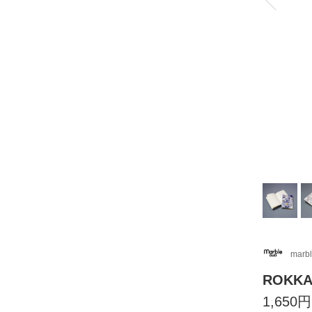
marb
ROKK
1,650円