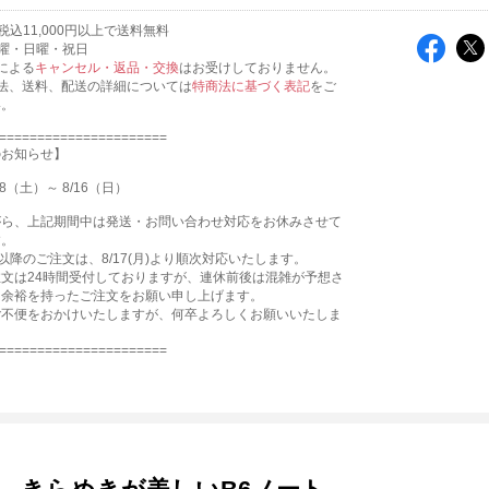
込11,000円以上で送料無料
曜・日曜・祝日
による
キャンセル・返品・交換
はお受けしておりません。
法、送料、配送の詳細については
特商法に基づく表記
をご
い。
======================
のお知らせ】
8（土）～ 8/16（日）
がら、上記期間中は発送・お問い合わせ対応をお休みさせて
す。
0:00以降のご注文は、8/17(月)より順次対応いたします。
文は24時間受付しておりますが、連休前後は混雑が予想さ
、余裕を持ったご注文をお願い申し上げます。
ご不便をおかけいたしますが、何卒よろしくお願いいたしま
======================