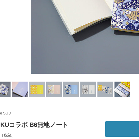
le SUD
AKUコラボ B6無地ノート