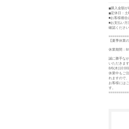
購入金額が税
定休日：土
■お客様都合
■お支払い方
確認くださ
==========
【夏季休業
休業期間：8/
誠に勝手な
いただきま
8/6(木)1
休業中もご注
れますので
お客様には
す。
==========