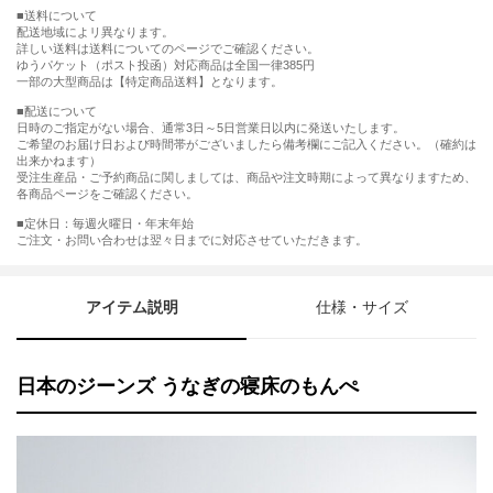
送料について
配送地域によリ異なります。
詳しい送料は送料についてのページでご確認ください。
ゆうパケット（ポスト投函）対応商品は全国一律385円
一部の大型商品は【特定商品送料】となります。
■配送について
日時のご指定がない場合、通常3日～5日営業日以内に発送いたします。
ご希望のお届け日および時間帯がございましたら備考欄にご記入ください。（確約は
出来かねます）
受注生産品・ご予約商品に関しましては、商品や注文時期によって異なりますため、
各商品ページをご確認ください。
■定休日：毎週火曜日・年末年始
ご注文・お問い合わせは翌々日までに対応させていただきます。
アイテム説明
仕様・サイズ
日本のジーンズ うなぎの寝床のもんぺ