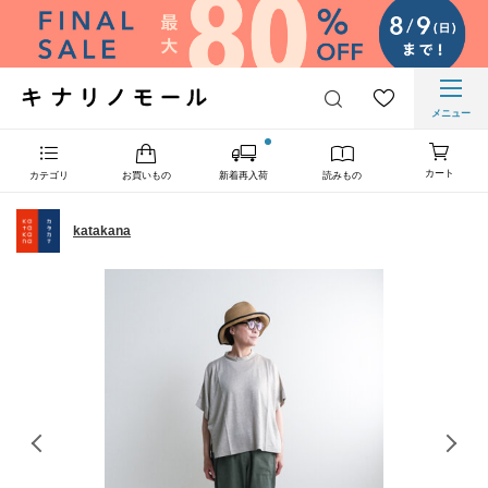
メニュー
カート
カテゴリ
お買いもの
新着再入荷
読みもの
katakana