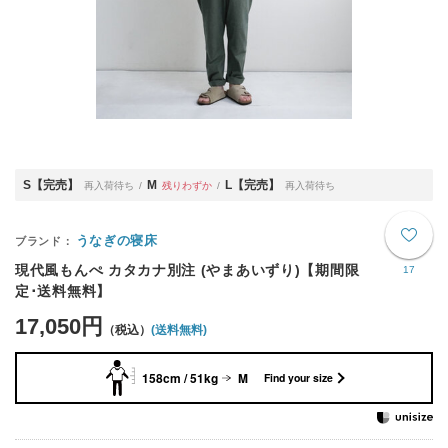
S【完売】
M
L【完売】
再入荷待ち
残りわずか
再入荷待ち
うなぎの寝床
現代風もんぺ カタカナ別注 (やまあいずり)【期間限
17
定･送料無料】
17,050円
(送料無料)
158cm / 51kg
M
Find your size