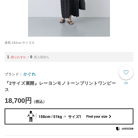
身長:162cm サイズ:0
1
0
残りわずか
再入荷待ち
かぐれ
『2サイズ展開』レーヨンモノトーンプリントワンピー
28
ス
18,700円
158cm / 51kg
サイズ1
Find your size