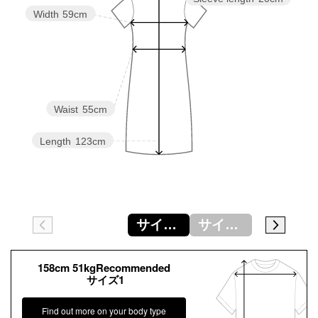
Width
59cm
Waist
55cm
Length
123cm
サイズ0
サイズ1
158cm 51kgRecommended
サイズ1
Find out more on your body type