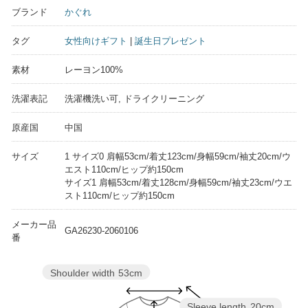
ブランド
かぐれ
タグ
女性向けギフト
|
誕生日プレゼント
素材
レーヨン100%
洗濯表記
洗濯機洗い可, ドライクリーニング
原産国
中国
サイズ
1 サイズ0 肩幅53cm/着丈123cm/身幅59cm/袖丈20cm/ウ
エスト110cm/ヒップ約150cm
サイズ1 肩幅53cm/着丈128cm/身幅59cm/袖丈23cm/ウエ
スト110cm/ヒップ約150cm
メーカー品
GA26230-2060106
番
Shoulder width
53cm
Sleeve length
20cm