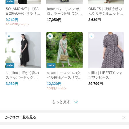
sale
SOLAMONAT｜【SAL
heavenly｜リネン ポ
OMNES｜接触冷感 ひ
E 20%OFF】サラリト
ロカラー 6分袖 ワンピ
んやり美シルエットワ
天竺紐ワンピース レ
ース 2637012
ンピース
9,240円
17,050円
3,630円
ディース 半袖 マキシ
10％OFFクーポン
ワンピース マキシ丈
無地 sma-sara-himoo
p
sale
sale
kauliina｜汗かく夏の
sisam｜モロッコのタ
utilite｜LIBERTY シャ
スキッパーネック ワ
イル模様ノースリワン
ツワンピース
ンピース ／ 持続消臭
ピース【ノースリー
3,960円
12,320円
29,700円
UVカット スピードク
ブ】【涼しいロング
500円クーポン
リーン【セットアップ
丈】【オーガニックコ
対応】
ットン】/ OCタイルノ
ースリワンピース
もっと見る
かぐれの一覧を見る