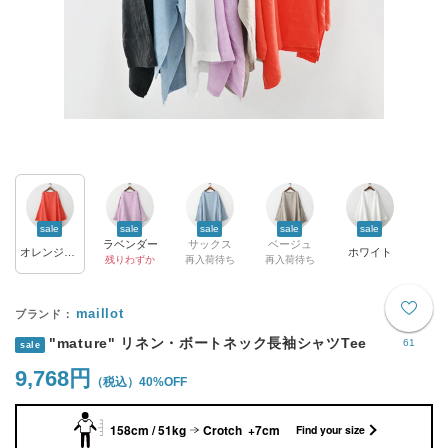
sale
sale
sale
sale
sale
ラベンダー
サックス
ベージュ
オレンジレッド
ホワイト
残りわずか
再入荷待ち
再入荷待ち
maillot
"mature" リネン・ボートネック長袖シャツTee
61
sale
9,768円
40%OFF
158cm / 51kg
Crotch +7cm
Find your size