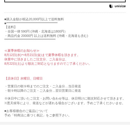
購入金額が税込20,000円以上で送料無料
********************************************
【送料】
・全国一律 590円 (沖縄・北海道は1800円）
・商品代金 20000円 以上は送料無料 (沖縄・北海道も含む)
********************************************
≪夏季休暇のお知らせ≫
8月12日(水)〜8月21日(金)まで夏季休暇を頂きます。
休業中に頂きましたご注文分、ご入金分は、
8月22日(土)より順次ご対応となりますのでご了承ください。
【店休日】水曜日、日曜日
・営業日の朝９時までのご注文・ご入金分…当日発送
・朝９時以降のご注文・ご入金分…翌日営業日に発送
※休日中に頂いたご注文・お問い合わせ等は、休日明けに順次対応させて頂きます。
※悪天候等により、発送などが遅れる場合がございます。予めご了承くださいませ。
■お客様都合のご返品について
予め「特商法に基づく表記」をご参照下さい。