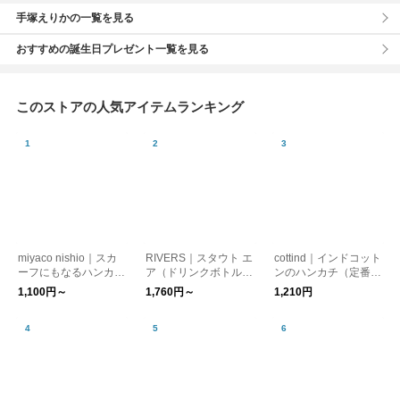
手塚えりかの一覧を見る
おすすめの誕生日プレゼント一覧を見る
このストアの人気アイテムランキング
miyaco nishio｜スカ
RIVERS｜スタウト エ
cottind｜インドコット
ーフにもなるハンカチ
ア（ドリンクボトル）
ンのハンカチ（定番
【日焼け対策】【はん
【ウォーターボトル・
柄）【プレゼント・ギ
1,100円～
1,760円～
1,210円
かち】【プレゼント】
水筒】【登山・キャン
フト】【バレンタイ
プ用品】
ン】【新生活】