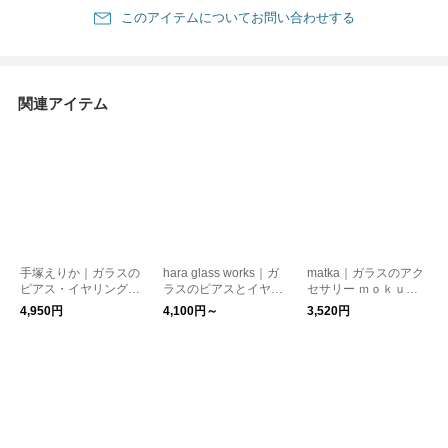
このアイテムについてお問い合わせする
関連アイテム
手塚えりか｜ガラスの
hara glass works｜ガ
matka｜ガラスのアク
ピアス・イヤリング
ラスのピアスとイヤリ
セサリー ｍｏｋｕ
【プレゼント】【母の
ング（○□）【ピア
（モク）【ピアス・イ
4,950円
4,100円～
3,520円
日】
ス・イヤリング】【プ
ヤリング】【プレゼン
レゼント】【クリスマ
ト】【母の日】
ス】