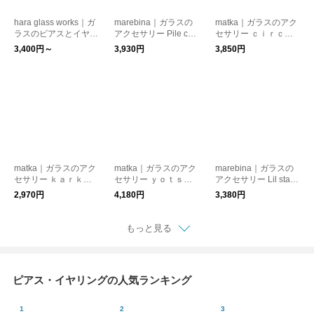
hara glass works｜ガ
marebina｜ガラスの
matka｜ガラスのアク
ラスのピアスとイヤリ
アクセサリー Pile coll
セサリー ｃｉｒｃｕ
ング（ふんわりスクエ
ar マレビナ【ピア
ｓ（サーカス）【ピア
3,400円～
3,930円
3,850円
ア・ダイヤ）【ピア
ス・イヤリング】【プ
ス・イヤリング】【プ
ス・イヤリング】【プ
レゼント】【バレンタ
レゼント】【母の日】
レゼント】【クリスマ
イン】
ス】
matka｜ガラスのアク
matka｜ガラスのアク
marebina｜ガラスの
セサリー ｋａｒｋｉ
セサリー ｙｏｔｓｕ
アクセサリー Lil star 9
（カルキ）【ピアス・
（ヨツ）【ピアス・イ
カラー マレビナ【ピ
2,970円
4,180円
3,380円
イヤリング】【プレゼ
ヤリング】【プレゼン
アス・イヤリング】
ント】【母の日】
ト】【母の日】
【プレゼント】【推し
活・推し色】
もっと見る
ピアス・イヤリングの人気ランキング