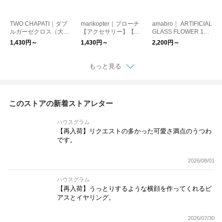
TWO CHAPATI｜ダブ
marikopter｜ブローチ
amabro｜ ARTIFICIAL
ルガーゼクロス（大判
【アクセサリー】【プ
GLASS FLOWER 16
ハンカチ）【プレゼン
レゼント】
種類【インテリア ガ
1,430円～
1,430円～
2,200円～
ト】【バレンタイン】
ラス製 オブジェ ガー
【新生活】
デニング 造花】
もっと見る
このストアの新着ストアレター
ハウスグラム
【再入荷】リクエストの多かった可愛さ満点のうつわ
です。
2026/08/01
ハウスグラム
【再入荷】うっとりするような横顔を作ってくれるピ
アスとイヤリング。
2026/07/30