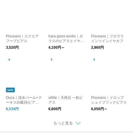
Pisceans｜スクエア
hara glass works｜ガ
Pisceans｜フロウラ
フープピアス
ラスのピアスとイヤリ
インツインイヤカフ
ング（○□）【ピア
3,520円
4,100円～
2,860円
ス・イヤリング】【プ
レゼント】【クリスマ
ス】
sale
Ouca｜淡水パール+マ
utilite｜天然石 一粒ピ
Pisceans｜ドロップ
ーキス白蝶貝/ピアス&
アス
シェイプフックピアス
イヤリング【ネコポス
6,534円
6,600円
6,050円～
対応】
もっと見る