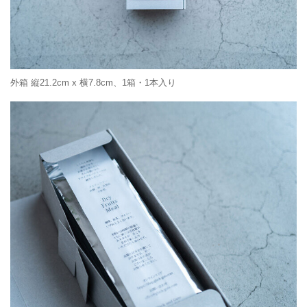
外箱 縦21.2cm x 横7.8cm、1箱・1本入り