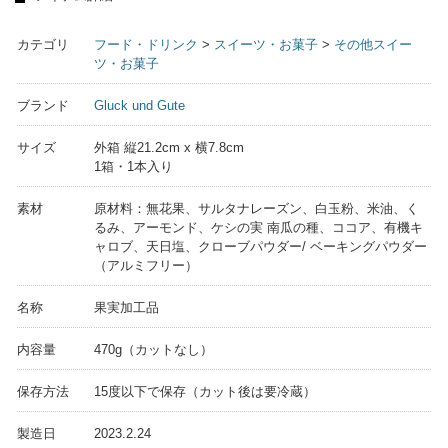
カテゴリ
フード・ドリンク
>
スイーツ・お菓子
>
その他スイー
ツ・お菓子
ブランド
Gluck und Gute
サイズ
外箱 縦21.2cm x 横7.8cm
1箱・1本入り
素材
原材料：無花果、サルタナレーズン、白玉粉、米油、く
るみ、アーモンド、ケシの実 南瓜の種、ココア、有機キ
ャロブ、天日塩、クローブパウダー/ ベーキングパウダー
（アルミフリー）
名称
果実加工品
内容量
470g（カットなし）
保存方法
15度以下で保存（カット後は要冷蔵）
製造日
2023.2.24