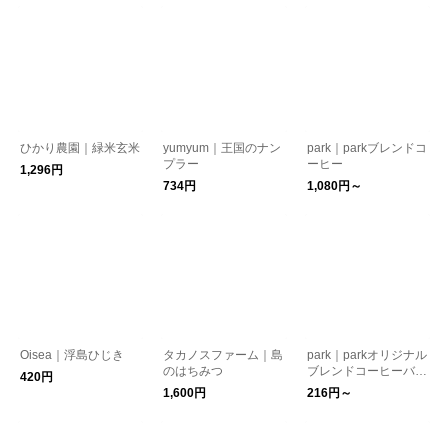
ひかり農園｜緑米玄米
yumyum｜王国のナン
park｜parkブレンドコ
プラー
ーヒー
1,296円
734円
1,080円～
Oisea｜浮島ひじき
タカノスファーム｜島
park｜parkオリジナル
のはちみつ
ブレンドコーヒーバッ
420円
グ
1,600円
216円～