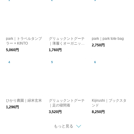
park｜トラベルタンブ
グリュックントグーテ
park｜park tote bag
ラー × KINTO
｜薄履くオーガニック
2,750円
コットン
5,060円
1,760円
ひかり農園｜緑米玄米
グリュックントグーテ
Kijirushi｜ブックスタ
｜足の寝間着
ンド
1,296円
3,520円
8,250円
もっと見る