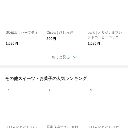
SOÉLU｜ハーブティ
Oisea｜ひじっ好
park｜オリジナルブレ
ー
ンドコーヒーバッグ5
390円
個セット [クリックポ
1,080円
1,080円
スト便]
もっと見る
その他スイーツ・お菓子の人気ランキング
えほんのじかん パン
長期保存できる 米粉
えほんのじかん そな