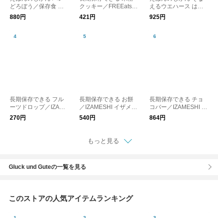
どろぼう／保存食 備
クッキー／FREEats
えるウエハース はら
蓄食 非常食 防災グッ
防災
ぺこあおむし／保存食
880円
421円
925円
ズ 防災用品
備蓄食 非常食 防災グ
ッズ 防災用品
長期保存できる フル
長期保存できる お餅
長期保存できる チョ
ーツドロップ／IZAME
／IZAMESHI イザメシ
コバー／IZAMESHI イ
SHI イザメシ 防災 保
防災 保存食
ザメシ 防災 保存食
270円
540円
864円
存食
もっと見る
Gluck und Guteの一覧を見る
このストアの人気アイテムランキング