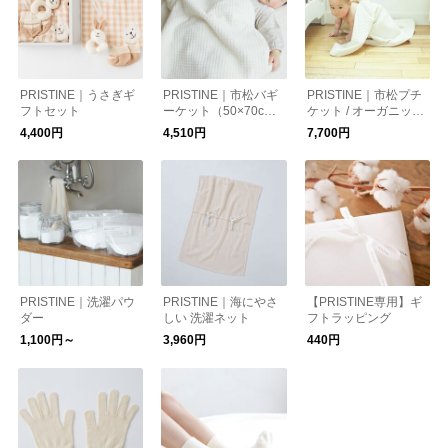
PRISTINE｜うさぎギ
PRISTINE｜市松バギ
PRISTINE｜市松プチ
フトセット
ーケット（50×70c
ケット / オーガニック
m）
コットン
4,400円
4,510円
7,700円
PRISTINE｜洗濯パウ
PRISTINE｜海にやさ
【PRISTINE専用】ギ
ダー
しい 洗濯ネット
フトラッピング
1,100円～
3,960円
440円