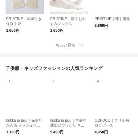
PRISTINE｜刺繍付き
PRISTINE｜厚手おや
PRISTINE｜薄手腹巻
保湿手袋
すみソックス
2,860円
1,650円
1,650円
もっと見る
子供服・キッズファッションの人気ランキング
kukka ja puu｜保冷剤
kukka ja puu｜学童や
COFUCU｜フリル袖
が入る メッシュベス
通塾にぴったり キッ
ロンパース
ト ／ 保冷シート 熱中
ズ リュック 18L 小学
3,190円
5,490円
4,950円
症対策 暑さ対策
生 学童 遠足 習い事 通