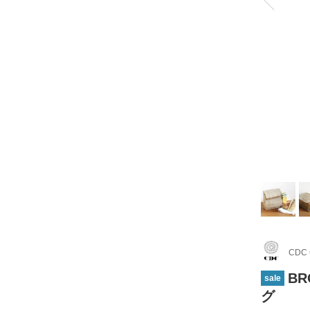
CDC
BR
sale
グ