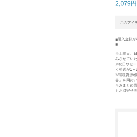
2,079
このアイテ
購入金額が
※土曜日、
みさせてい
※祝日やセ
く発送が1－
※環境資源/
書」を同封
※おまとめ購
もお取寄せ