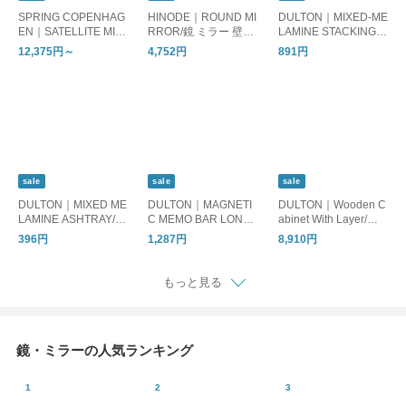
SPRING COPENHAG
HINODE｜ROUND MI
DULTON｜MIXED-ME
EN｜SATELLITE MIR
RROR/鏡 ミラー 壁掛
LAMINE STACKING T
ROR/鏡 ミラー
け
RAY/トレイ 小物入れ
12,375円～
4,752円
891円
sale
sale
sale
DULTON｜MIXED ME
DULTON｜MAGNETI
DULTON｜Wooden C
LAMINE ASHTRAY/灰
C MEMO BAR LONG/
abinet With Layer/収
皿 アッシュトレイ
メモクリップ
納ボックス
396円
1,287円
8,910円
もっと見る
鏡・ミラーの人気ランキング