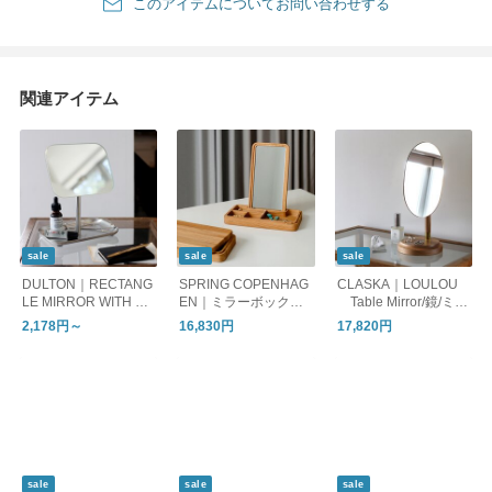
このアイテムについてお問い合わせする
関連アイテム
sale
sale
sale
DULTON｜RECTANG
SPRING COPENHAG
CLASKA｜LOULOU
LE MIRROR WITH TR
EN｜ミラーボックス/
Table Mirror/鏡/ミラ
AY/スタンドミラー/卓
鏡
ー
2,178円～
16,830円
17,820円
上鏡
sale
sale
sale