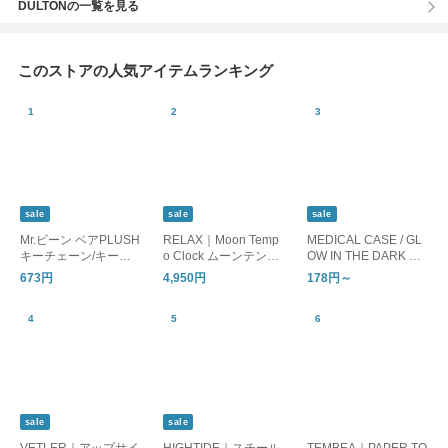
DULTONの一覧を見る
このストアの人気アイテムランキング
sale
sale
sale
Mr.ビーン ベアPLUSH
RELAX｜Moon Temp
MEDICAL CASE / GL
キーチェーン/キーホ
o Clock ムーンテンポ
OW IN THE DARK ピ
ルダー
クロック/置時計 目覚
ルケース 蓄光
673円
4,950円
178円～
まし時計
sale
sale
VETLER｜アップサイ
HIGHTIDE｜スチール
TEMBEA｜PAPER TO