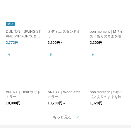
sale
DULTON｜SWING ST
オディエ スタンドミ
bon moment｜Mサイ
AND MIRROR/スタン
ラー
ズ／ありのままを映す
ドミラー/卓上鏡
鏡 ナピュアミラー
2,772円
2,200円～
2,200円
ANTRY｜Dear ウッド
ANTRY｜Wood arch
bon moment｜Sサイ
ミラー
ミラー
ズ／ありのままを映す
鏡 ナピュアミラー
19,800円
13,200円～
1,320円
もっと見る