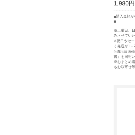
1,980円
購入金額が
※土曜日、
みさせてい
※祝日やセ
く発送が1－
※環境資源/
書」を同封
※おまとめ購
もお取寄せ