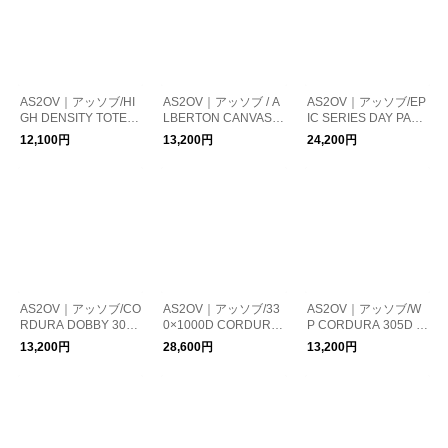
AS2OV｜アッソブ/HI
AS2OV｜アッソブ / A
AS2OV｜アッソブ/EP
GH DENSITY TOTE B
LBERTON CANVAS T
IC SERIES DAY PACK
AG トートバッグ
OTE SSサイズ / アル
バックパック リュッ
12,100円
13,200円
24,200円
バートン キャンバス
ク
トートバッグ
AS2OV｜アッソブ/CO
AS2OV｜アッソブ/33
AS2OV｜アッソブ/W
RDURA DOBBY 305
0×1000D CORDURA
P CORDURA 305D S
D SACOCHE ショル
STANDARD SERIES
ACOSHE 防水 ショル
13,200円
28,600円
13,200円
ダーバッグ サコッシ
DAY PACK バックパ
ダーバッグ サコッシ
ュ
ック リュック
ュ