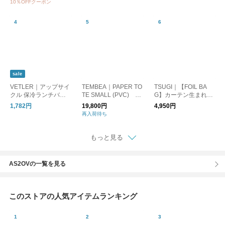
10％OFFクーポン
sale
VETLER｜アップサイ
TEMBEA｜PAPER TO
TSUGI｜【FOIL BA
クル 保冷ランチバッ
TE SMALL (PVC) D
G】カーテン生まれの
グ/保冷バッグ
OG-1/トートバッグ 犬
シルバー トートバッ
1,782円
19,800円
4,950円
グ（SHIWA/FLAT）
再入荷待ち
もっと見る
AS2OVの一覧を見る
このストアの人気アイテムランキング