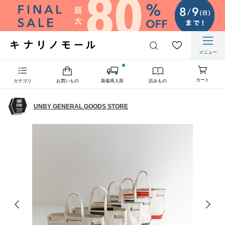
メニュー
カート
カテゴリ
お買いもの
新着再入荷
読みもの
UNBY GENERAL GOODS STORE