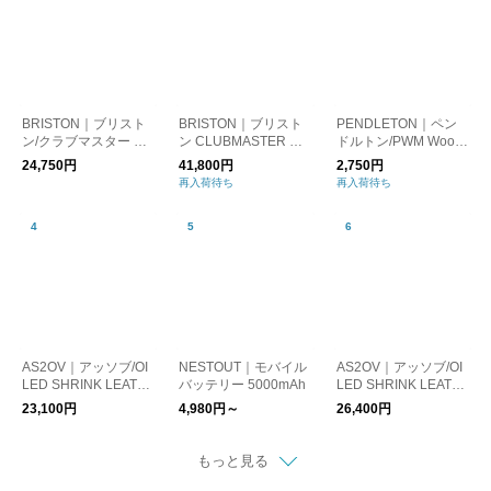
BRISTON｜ブリスト
BRISTON｜ブリスト
PENDLETON｜ペン
ン/クラブマスター エ
ン CLUBMASTER CL
ドルトン/PWM Wool
レガントアセテート
ASSIC CHRONOGRA
Rec PotM Tucson
24,750円
41,800円
2,750円
シルバー 腕時計
PH 腕時計
再入荷待ち
再入荷待ち
AS2OV｜アッソブ/OI
NESTOUT｜モバイル
AS2OV｜アッソブ/OI
LED SHRINK LEATH
バッテリー 5000mAh
LED SHRINK LEATH
ER COMPACT WALL
ER SHORT WALLET /
23,100円
4,980円～
26,400円
ET / コンパクトウォレ
折財布
ット 財布
もっと見る