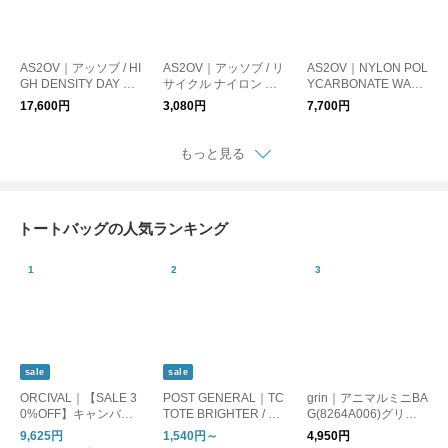
AS2OV｜アッソブ / HI
AS2OV｜アッソブ / リ
AS2OV｜NYLON POL
GH DENSITY DAY PA
サイクル ナイロン エ
YCARBONATE WALL
CK バックパック リュ
コバッグ 抗菌 撥水
ET SHOULDER ウォ
17,600円
3,080円
7,700円
ック
レットショルダー
もっと見る
トートバッグの人気ランキング
sale
sale
ORCIVAL｜【SALE 3
POST GENERAL｜TC
grin｜アニマルミニBA
0%OFF】キャンバス
TOTE BRIGHTER / テ
G(8264A006)グリン
トートバッグM or-h02
ィーシートート ブラ
【メール便対象】
9,625円
1,540円～
4,950円
84kwc
イター