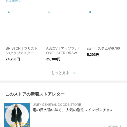
再入荷待ち
ュ
ッシュ
BRISTON｜ブリスト
AS2OV｜アッソブ / T
stem｜ステム/W9760
ン/クラブマスター エ
ONE LAYER DRAWS
5,203円
レガントアセテート
TRING SHOULDER /
24,750円
25,300円
シルバー 腕時計
巾着ショルダー サコ
ッシュ
もっと見る
このストアの新着ストアレター
UNBY GENERAL GOODS STORE
雨の日の強い味方。人気の別注レインポンチョ⭐︎
2026/04/21