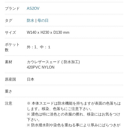
ブランド
AS2OV
タグ
防水
|
母の日
サイズ
W140 x H230 x D130 mm
ポケット
外：1、中：１
数
素材
カウレザースェード ( 防水加工)
420PVC NYLON
原産国
日本
重さ
注意
※ 本体スエードは防水機能を持ちますが表面の色落ちは
します。移染、色落ちにご注意下さい。
※ 濃色は特に淡色との衣服の擦れ、移染にはお気をつけ
下さい。
※ 防水撥水剤や染色を重ねる事により厚みにばらつきが