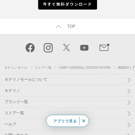
TOP
キナリノモール
ストア一覧
UNBY GENERAL GOODS STORE
AS2OV｜ア
キナリノモールについて
キナリノ
ブランド一覧
ストア一覧
アプリで見る
ヘルプ