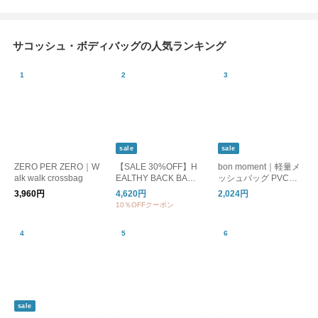
サコッシュ・ボディバッグの人気ランキング
sale
sale
ZERO PER ZERO｜W
【SALE 30%OFF】H
bon moment｜軽量メ
alk walk crossbag
EALTHY BACK BAG
ッシュバッグ PVCポ
テクスチャードナイロ
ーチ付 ／ 夏バッグ
3,960円
4,620円
2,024円
ン ラージバッグレッ
10％OFFクーポン
ト 6100lg
sale