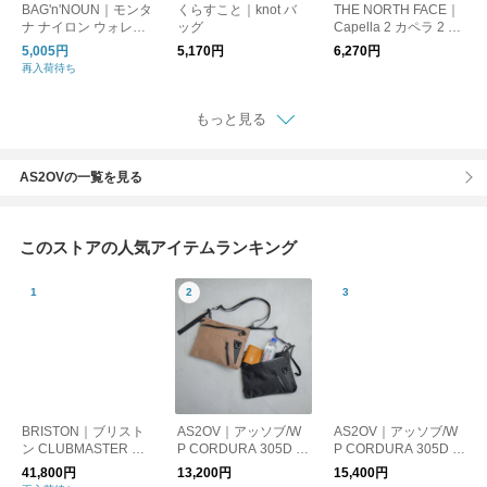
BAG'n'NOUN｜モンタ
くらすこと｜knot バ
THE NORTH FACE｜
ナ ナイロン ウォレッ
ッグ
Capella 2 カペラ 2 シ
トポーチ TRIO MONT
ョルダー サコッシュ
5,005円
5,170円
6,270円
ANA/M 70021054
ポシェット nm72354
再入荷待ち
もっと見る
AS2OVの一覧を見る
このストアの人気アイテムランキング
BRISTON｜ブリスト
AS2OV｜アッソブ/W
AS2OV｜アッソブ/W
ン CLUBMASTER CL
P CORDURA 305D S
P CORDURA 305D F
ASSIC CHRONOGRA
ACOSHE 防水 ショル
ANNY PACK 防水 シ
41,800円
13,200円
15,400円
PH 腕時計
ダーバッグ サコッシ
ョルダーバッグ サコ