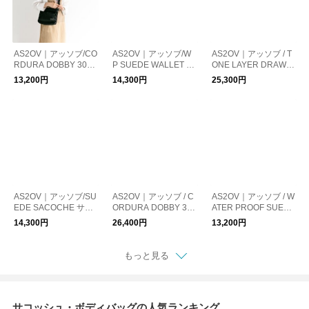
AS2OV｜アッソブ/CO
AS2OV｜アッソブ/W
AS2OV｜アッソブ / T
RDURA DOBBY 305
P SUEDE WALLET S
ONE LAYER DRAWS
D SACOCHE ショル
HOULDER ショルダ
TRING SHOULDER /
13,200円
14,300円
25,300円
ダーバッグ サコッシ
ーバッグ サコッシュ
巾着ショルダー サコ
ュ
ッシュ
AS2OV｜アッソブ/SU
AS2OV｜アッソブ / C
AS2OV｜アッソブ / W
EDE SACOCHE サコ
ORDURA DOBBY 30
ATER PROOF SUEDE
ッシュ ショルダーバ
5D MESSENGER BA
DRAWSTRING BAG /
14,300円
26,400円
13,200円
ッグ
G / ショルダーバッグ
巾着 バッグ ショルダ
サコッシュ
ーバッグ サコッシュ
もっと見る
サコッシュ・ボディバッグの人気ランキング