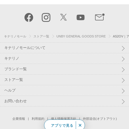
キナリノモール
ストア一覧
UNBY GENERAL GOODS STORE
AS2OV｜
キナリノモールについて
キナリノ
ブランド一覧
ストア一覧
ヘルプ
お問い合わせ
企業情報
利用規約
個人情報保護方針
外部送信(オプトアウト)
アプリで見る
©
Kakaku.com, Inc.