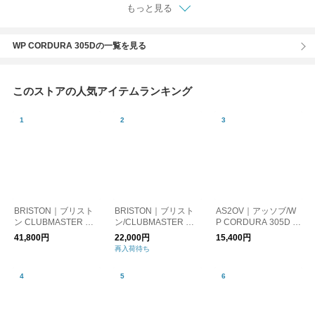
もっと見る
WP CORDURA 305Dの一覧を見る
このストアの人気アイテムランキング
BRISTON｜ブリスト
BRISTON｜ブリスト
AS2OV｜アッソブ/W
ン CLUBMASTER CL
ン/CLUBMASTER CH
P CORDURA 305D F
ASSIC CHRONOGRA
IC HMS SILVER
ANNY PACK 防水 シ
41,800円
22,000円
15,400円
PH 腕時計
ョルダーバッグ サコ
再入荷待ち
ッシュ