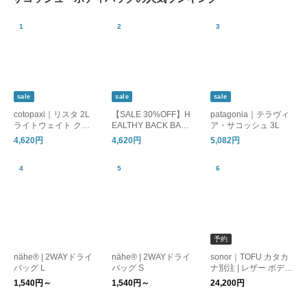
sale
sale
sale
cotopaxi｜リスタ 2L
【SALE 30%OFF】H
patagonia｜テラヴィ
ライトウェイト クロ
EALTHY BACK BAG
ア・サコッシュ 3L
スボディバッグ Lista
テクスチャードナイロ
4,620円
4,620円
5,082円
Lightweight Crossbod
ン ラージバッグレッ
y Bag Cada Dia lista-
ト 6100lg
2l
予約
nähe® | 2WAYドライ
nähe® | 2WAYドライ
sonor｜TOFU カタカ
バッグ L
バッグ S
ナ別注 | レザー ボディ
バッグ【期間限定･送
1,540円～
1,540円～
24,200円
料無料】