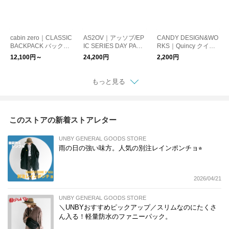
cabin zero｜CLASSIC
AS2OV｜アッソブ/EP
CANDY DESIGN&WO
BACKPACK バックパ
IC SERIES DAY PACK
RKS｜Quincy クイン
ック リュック
バックパック リュッ
シー キーリング
12,100円～
24,200円
2,200円
ク
もっと見る
このストアの新着ストアレター
UNBY GENERAL GOODS STORE
雨の日の強い味方。人気の別注レインポンチョ⭐︎
2026/04/21
UNBY GENERAL GOODS STORE
＼UNBYおすすめピックアップ／スリムなのにたくさ
ん入る！軽量防水のファニーパック。