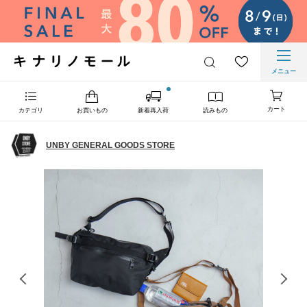
メニュー
カート
カテゴリ
お買いもの
新着再入荷
読みもの
UNBY GENERAL GOODS STORE