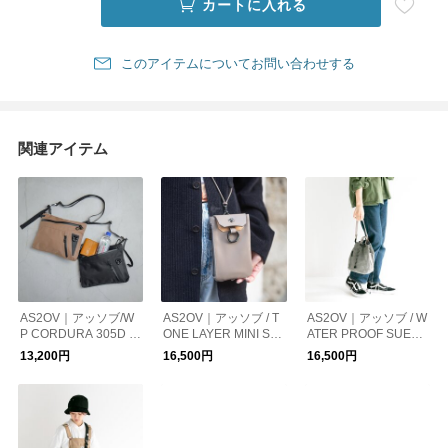
カートに入れる
このアイテムについてお問い合わせする
関連アイテム
AS2OV｜アッソブ/W
AS2OV｜アッソブ / T
AS2OV｜アッソブ / W
P CORDURA 305D S
ONE LAYER MINI SH
ATER PROOF SUEDE
ACOSHE 防水 ショル
OULDER / ミニショル
DRAWSTRING BAG /
13,200円
16,500円
16,500円
ダーバッグ サコッシ
ダー サコッシュ
巾着 バッグ ショルダ
ュ
ーバッグ サコッシュ