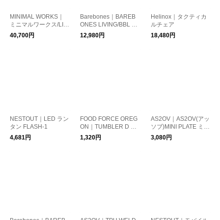
MINIMAL WORKS｜
Barebones｜BAREB
Helinox｜タクティカ
ミニマルワークス/LIF
ONES LIVING/BBL レ
ルチェア
E CHAIR B
イルロードランプ LE
40,700円
12,980円
18,480円
D ランタン アンティ
ークブロンズ
NESTOUT｜LED ラン
FOOD FORCE OREG
AS2OV｜AS2OV(アッ
タン FLASH-1
ON｜TUMBLER D W
ソブ)MINI PLATE ミニ
ALL 350ml タンブラ
プレート テーブルウ
4,681円
1,320円
3,080円
ー マグ ボトル 水筒
ェア