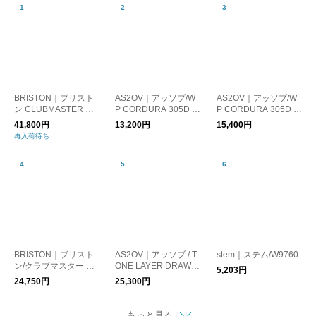
BRISTON｜ブリスト
AS2OV｜アッソブ/W
AS2OV｜アッソブ/W
ン CLUBMASTER CL
P CORDURA 305D S
P CORDURA 305D F
ASSIC CHRONOGRA
ACOSHE 防水 ショル
ANNY PACK 防水 シ
41,800円
13,200円
15,400円
PH 腕時計
ダーバッグ サコッシ
ョルダーバッグ サコ
再入荷待ち
ュ
ッシュ
BRISTON｜ブリスト
AS2OV｜アッソブ / T
stem｜ステム/W9760
ン/クラブマスター エ
ONE LAYER DRAWS
5,203円
レガントアセテート
TRING SHOULDER /
24,750円
25,300円
シルバー 腕時計
巾着ショルダー サコ
ッシュ
もっと見る