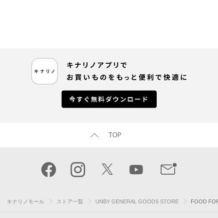
TOP
キナリノモール
ストア一覧
UNBY GENERAL GOODS STORE
FOOD FO