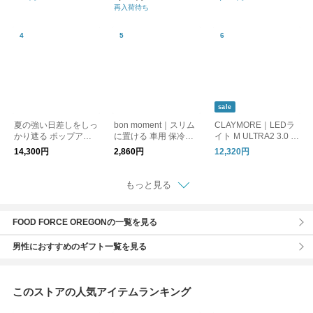
リパネル ソーラーチ
再入荷待ち
ャージド エルイーデ
ィーライト
sale
夏の強い日差しをしっ
bon moment｜スリム
CLAYMORE｜LEDラ
かり遮る ポップアッ
に置ける 車用 保冷バ
イト M ULTRA2 3.0 M
プテント（反射85％
ッグ シートバッグポ
ウルトラ2 キャンプ ア
14,300円
2,860円
12,320円
／遮熱61％） ZECL
ケット
ウトドア 防災 ランタ
ン バッテリー 充電 照
明 CLC2-1300 クレイ
もっと見る
モア
FOOD FORCE OREGONの一覧を見る
男性におすすめのギフト一覧を見る
このストアの人気アイテムランキング