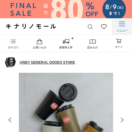
メニュー
カート
カテゴリ
お買いもの
新着再入荷
読みもの
UNBY GENERAL GOODS STORE