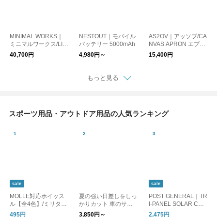
MINIMAL WORKS｜
NESTOUT｜モバイル
AS2OV｜アッソブ/CA
ミニマルワークス/LIF
バッテリー 5000mAh
NVAS APRON エプロ
E CHAIR B
ン
40,700円
4,980円～
15,400円
もっと見る
スポーツ用品・アウトドア用品の人気ランキング
sale
sale
MOLLE対応ホイッス
夏の強い日差しをしっ
POST GENERAL｜TR
ル【全4色】/ミリタリ
かりカット 車のサン
I-PANEL SOLAR CHA
ー 笛 防災
シェード / ZECL
RGED LED LIGHT / ト
495円
3,850円～
2,475円