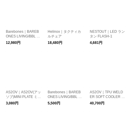
Barebones｜BAREB
Helinox｜タクティカ
NESTOUT｜LED ラン
ONES LIVING/BBL レ
ルチェア
タン FLASH-1
イルロードランプ LE
12,980円
18,480円
4,681円
D ランタン アンティ
ークブロンズ
AS2OV｜AS2OV(アッ
Barebones｜BAREB
AS2OV｜TPU WELD
ソブ)MINI PLATE ミニ
ONES LIVING/BBL N
ER SOFT COOLER B
プレート テーブルウ
EWMini Edison Lanter
AG 35L ソフトクーラ
3,080円
5,500円
40,700円
ェア
n ミニ エジソンランタ
ーバッグ 420D TPU
ン LED
WELDER SERIES