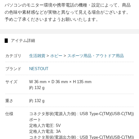
パソコンのモニター環境や携帯電話の機種・設定によって、商品
の色味や素材感などが実物と異なって見える場合がございます。
予めご了承くださいますようお願いいたします。
アイテム詳細
カテゴリ
生活雑貨
>
ホビー
>
スポーツ用品・アウトドア用品
ブランド
NESTOUT
サイズ
W 36 mm × D 36 mm × H 135 mm
約 132 g
重さ
約 132 g
仕様
コネクタ形状(電源入力側) : USB Type-C(TM)(USB-C(TM))
ポート
定格人力電圧: 5V
定格人力電流: 3A
コネクタ形状(電源出力側) : USB Type-C(TM)(USB-C(TM))