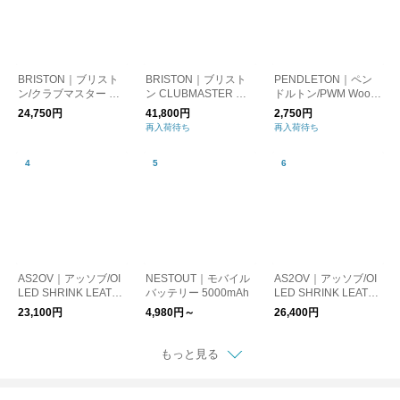
BRISTON｜ブリスト
BRISTON｜ブリスト
PENDLETON｜ペン
ン/クラブマスター エ
ン CLUBMASTER CL
ドルトン/PWM Wool
レガントアセテート
ASSIC CHRONOGRA
Rec PotM Tucson
24,750円
41,800円
2,750円
シルバー 腕時計
PH 腕時計
再入荷待ち
再入荷待ち
AS2OV｜アッソブ/OI
NESTOUT｜モバイル
AS2OV｜アッソブ/OI
LED SHRINK LEATH
バッテリー 5000mAh
LED SHRINK LEATH
ER COMPACT WALL
ER SHORT WALLET /
23,100円
4,980円～
26,400円
ET / コンパクトウォレ
折財布
ット 財布
もっと見る