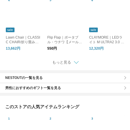
sale
sale
Lawn Chair｜CLASSI
Flip Flap｜ポータブ
CLAYMORE｜LEDラ
C CHAIR/折り畳みチ
ル・ウチワ【メール便
イト M ULTRA2 3.0 M
ェア
可】
ウルトラ2 キャンプ ア
13,662円
550円
12,320円
ウトドア 防災 ランタ
ン バッテリー 充電 照
明 CLC2-1300 クレイ
もっと見る
モア
NESTOUTの一覧を見る
男性におすすめのギフト一覧を見る
このストアの人気アイテムランキング