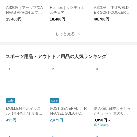
AS2OV｜アッソブ/CA
Helinox｜タクティカ
AS2OV｜TPU WELD
NVAS APRON エプロ
ルチェア
ER SOFT COOLER B
ン
AG 35L ソフトクーラ
15,400円
18,480円
40,700円
ーバッグ 420D TPU
WELDER SERIES
もっと見る
スポーツ用品・アウトドア用品の人気ランキング
sale
sale
MOLLE対応ホイッス
POST GENERAL｜TR
夏の強い日差しをしっ
ル【全4色】/ミリタリ
I-PANEL SOLAR CHA
かりカット 車のサン
ー 笛 防災
RGED LED LIGHT / ト
シェード / ZECL
495円
2,475円
3,850円～
リパネル ソーラーチ
再入荷待ち
ャージド エルイーデ
ィーライト