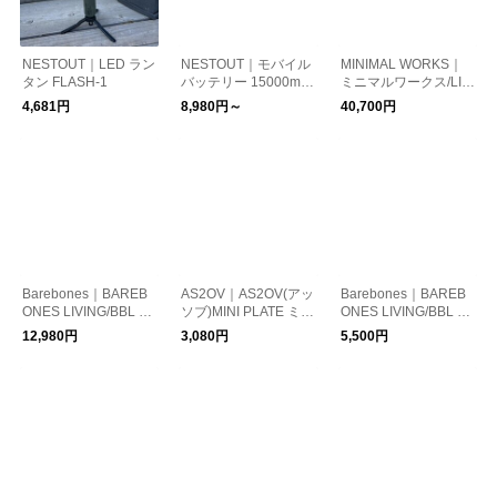
NESTOUT｜LED ラン
NESTOUT｜モバイル
MINIMAL WORKS｜
タン FLASH-1
バッテリー 15000mA
ミニマルワークス/LIF
h
E CHAIR B
4,681円
8,980円～
40,700円
Barebones｜BAREB
AS2OV｜AS2OV(アッ
Barebones｜BAREB
ONES LIVING/BBL レ
ソブ)MINI PLATE ミニ
ONES LIVING/BBL N
イルロードランプ LE
プレート テーブルウ
EWMini Edison Lanter
12,980円
3,080円
5,500円
D ランタン アンティ
ェア
n ミニ エジソンランタ
ークブロンズ
ン LED