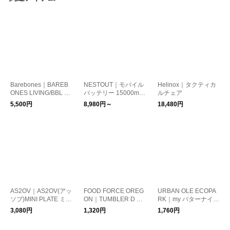
Barebones｜BAREB
NESTOUT｜モバイル
Helinox｜タクティカ
ONES LIVING/BBL N
バッテリー 15000mA
ルチェア
EWMini Edison Lanter
h
5,500円
8,980円～
18,480円
n ミニ エジソンランタ
ン LED
AS2OV｜AS2OV(アッ
FOOD FORCE OREG
URBAN OLE ECOPA
ソブ)MINI PLATE ミニ
ON｜TUMBLER D W
RK｜my バターナイフ
プレート テーブルウ
ALL 350ml タンブラ
キット
3,080円
1,320円
1,760円
ェア
ー マグ ボトル 水筒