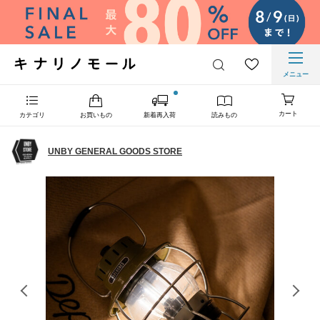
メニュー
カート
カテゴリ
お買いもの
新着再入荷
読みもの
UNBY GENERAL GOODS STORE