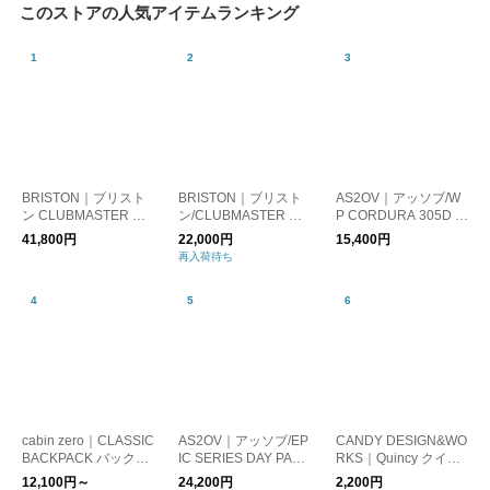
このストアの人気アイテムランキング
BRISTON｜ブリスト
BRISTON｜ブリスト
AS2OV｜アッソブ/W
ン CLUBMASTER CL
ン/CLUBMASTER CH
P CORDURA 305D F
ASSIC CHRONOGRA
IC HMS SILVER
ANNY PACK 防水 シ
41,800円
22,000円
15,400円
PH 腕時計
ョルダーバッグ サコ
再入荷待ち
ッシュ
cabin zero｜CLASSIC
AS2OV｜アッソブ/EP
CANDY DESIGN&WO
BACKPACK バックパ
IC SERIES DAY PACK
RKS｜Quincy クイン
ック リュック
バックパック リュッ
シー キーリング
12,100円～
24,200円
2,200円