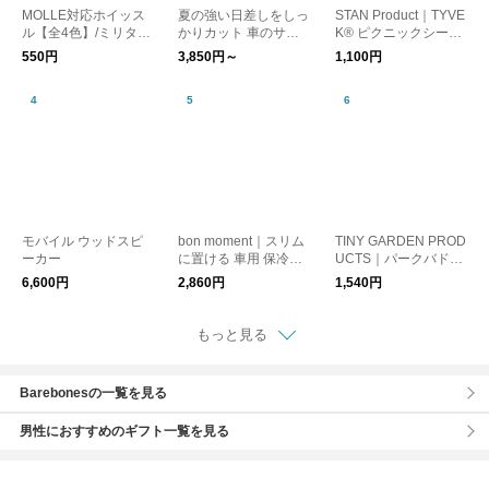
MOLLE対応ホイッス
夏の強い日差しをしっ
STAN Product｜TYVE
ル【全4色】/ミリタリ
かりカット 車のサン
K® ピクニックシー
ー 笛 防災
シェード / ZECL
ト レジャーシート
550円
3,850円～
1,100円
モバイル ウッドスピ
bon moment｜スリム
TINY GARDEN PROD
ーカー
に置ける 車用 保冷バ
UCTS｜パークバドミ
ッグ シートバッグポ
ントン
6,600円
2,860円
1,540円
ケット
もっと見る
Barebonesの一覧を見る
男性におすすめのギフト一覧を見る