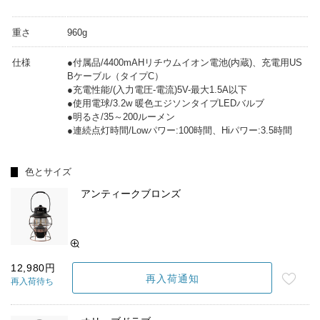
重さ
960g
仕様
●付属品/4400mAHリチウムイオン電池(内蔵)、充電用US
Bケーブル（タイプC）
●充電性能/(入力電圧-電流)5V-最大1.5A以下
●使用電球/3.2w 暖色エジソンタイプLEDバルブ
●明るさ/35～200ルーメン
●連続点灯時間/Lowパワー:100時間、Hiパワー:3.5時間
色とサイズ
アンティークブロンズ
12,980円
再入荷通知
再入荷待ち