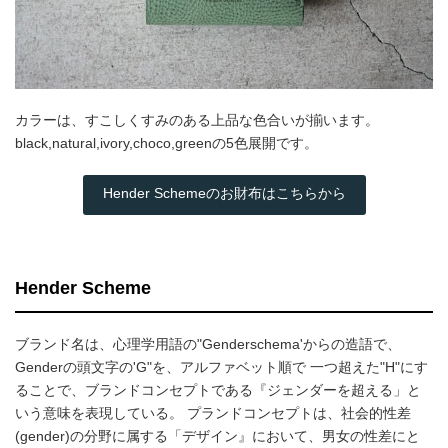
カラーは、すこしくすみのある上品な色合いが揃います。
black,natural,ivory,choco,greenの5色展開です。
Hender Schemeのお財布はこちらから
Hender Scheme
ブランド名は、心理学用語の"Genderschema'からの造語で、
Genderの頭文字の'G"を、アルファベット順で 一つ超えた"H"にす
ることで、ブランドコンセプトである『ジェンダーを超える」と
いう意味を表現している。 プランドコンセプトは、社会的性差
(gender)の分野に属する「デザイン』において、男女の性差にと