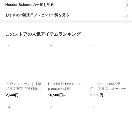
Hender Schemeの一覧を見る
おすすめの誕生日プレゼント一覧を見る
このストアの人気アイテムランキング
イヤマ｜イヤマ｜【単
Hender Scheme｜sna
homspun｜60/2 天
品注文限定で送料無
p purse / 財布
竺 半袖プルオーバー
料】ブルートートバッ
2,640円
16,500円～
9,350円
グ