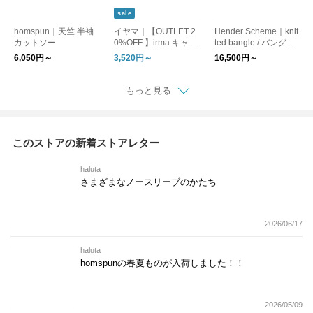
sale
homspun｜天竺 半袖
イヤマ｜【OUTLET 2
Hender Scheme｜knit
カットソー
0%OFF 】irma キャン
ted bangle / バングル,
バストートバッグ 各
ブレスレット
6,050円～
3,520円～
16,500円～
種
もっと見る
このストアの新着ストアレター
haluta
さまざまなノースリーブのかたち
2026/06/17
haluta
homspunの春夏ものが入荷しました！！
2026/05/09