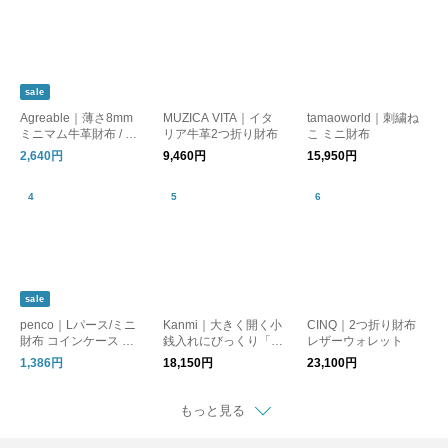
sale
Agreable｜薄さ8mm
MUZICA VITA｜イタ
tamaoworld｜刺繍ね
ミニマム牛革財布 / フ
リア牛革2つ折り財布
こ ミニ財布
ラットで嵩張りにくい
2,640円
9,460円
15,950円
本革 ミニ財布
sale
penco｜Lパース/ミニ
Kanmi｜大きく開く小
CINQ｜2つ折り財布
財布 コインケース カ
銭入れにびっくり「キ
レザーウォレット
ードケース
ャンディ BOX ショ
1,386円
18,150円
23,100円
ートウォレット」【W
L11-27】財布
もっと見る