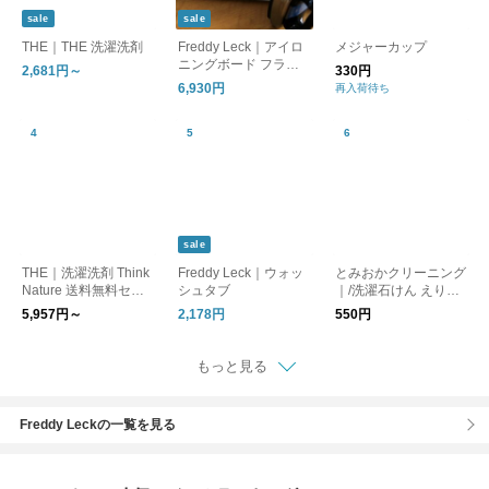
sale
sale
THE｜THE 洗濯洗剤
Freddy Leck｜アイロ
メジャーカップ
ニングボード フラッ
2,681円～
330円
トタイプ
6,930円
再入荷待ち
sale
THE｜洗濯洗剤 Think
Freddy Leck｜ウォッ
とみおかクリーニング
Nature 送料無料セッ
シュタブ
｜/洗濯石けん えりそ
ト
で用
5,957円～
2,178円
550円
もっと見る
Freddy Leckの一覧を見る