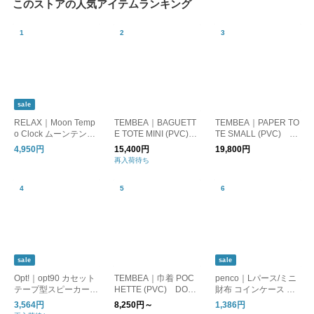
このストアの人気アイテムランキング
sale
RELAX｜Moon Temp
TEMBEA｜BAGUETT
TEMBEA｜PAPER TO
o Clock ムーンテンポ
E TOTE MINI (PVC)
TE SMALL (PVC) D
クロック/置時計 目覚
DOG-1/トートバッグ
OG-1/トートバッグ 犬
4,950円
15,400円
19,800円
まし時計
犬
再入荷待ち
sale
sale
Opt!｜opt90 カセット
TEMBEA｜巾着 POC
penco｜Lパース/ミニ
テープ型スピーカー/B
HETTE (PVC) DOG-
財布 コインケース カ
luetooth
1/ポシェット/巾着 バ
ードケース
3,564円
8,250円～
1,386円
ッグ 犬