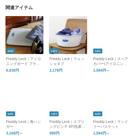
関連アイテム
sale
sale
sale
Freddy Leck｜アイロ
Freddy Leck｜ウォッ
Freddy Leck｜スペア
ニングボード フラッ
シュタブ
カバー(アイロニング
トタイプ
ボード フラットタイ
6,930円
2,178円
1,584円～
プ専用)
sale
sale
sale
Freddy Leck｜角ハン
Freddy Leck｜スプリ
Freddy Leck｜ランド
ガー
ングピンチ 4P/洗濯ば
リーバスケット
さみ ステンレス
3,168円～
990円
1,584円～