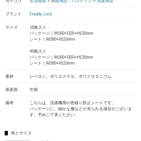
カテゴリ
生活雑貨
>
掃除用品・バスグッズ
>
洗濯用品
ブランド
Freddy Leck
サイズ
10枚入り
パッケージ｜W160×D25×H120mm
シート｜W280×H110mm
40枚入り
パッケージ｜W160×D50×H120mm
シート｜W280×H110mm
素材
レーヨン、ポリエステル、ポリクオタニウム
原産国
中国
備考
こちらは、洗濯機用の色移り防止シートです。
パッケージに、細かな傷などが見られる場合がございま
す。予めご了承ください。
色とサイズ