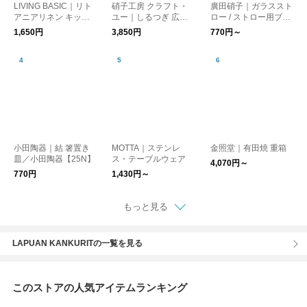
LIVING BASIC｜リト
硝子工房 クラフト・
廣田硝子｜ガラススト
アニアリネン キッチ
ユー｜しるつぎ 広口
ロー / ストロー用ブラ
ンクロス 生活雑貨
［新生活］
シ［エコ・洗える・マ
1,650円
3,850円
770円～
イストロー］
小田陶器｜結 箸置き
MOTTA｜ステンレ
金照堂｜有田焼 重箱
皿／小田陶器【25N】
ス・テーブルウェア
4,070円～
770円
1,430円～
もっと見る
LAPUAN KANKURITの一覧を見る
このストアの人気アイテムランキング