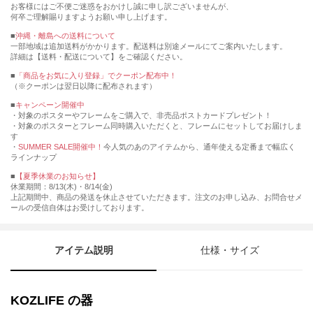
お客様にはご不便ご迷惑をおかけし誠に申し訳ございませんが、
何卒ご理解賜りますようお願い申し上げます。
■
沖縄・離島への送料について
一部地域は追加送料がかかります。配送料は別途メールにてご案内いたします。
詳細は【送料・配送について】をご確認ください。
■
「商品をお気に入り登録」でクーポン配布中！
（※クーポンは翌日以降に配布されます）
■
キャンペーン開催中
・対象のポスターやフレームをご購入で、非売品ポストカードプレゼント！
・対象のポスターとフレーム同時購入いただくと、フレームにセットしてお届けしま
す
・
SUMMER SALE開催中！
今人気のあのアイテムから、通年使える定番まで幅広く
ラインナップ
■
【夏季休業のお知らせ】
休業期間：8/13(木)・8/14(金)
上記期間中、商品の発送を休止させていただきます。注文のお申し込み、お問合せメ
ールの受信自体はお受けしております。
アイテム説明
仕様・サイズ
KOZLIFE の器