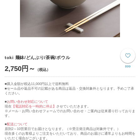
toki 麺鉢/どんぶり/茶碗/ボウル
2,750円～
899
購入金額が税込11,000円以上で送料無料
セール品や返品不可の記載がある商品は返品・交換対象外となります。予めご了承
ください。
■
お問い合わせ対応について
現在
【電話対応を一時的に停止】
させていただきます。
※メール・お問い合わせフォームでのお問い合わせ・ご案内は従来通り行っておりま
す。
■
配送について
原則2～10営業日でお届けとなります。（※受注発注商品は対象外です。）
現在多くのお客様よりご注文をいただいており、商品のお届けに通常よりもお時間を
いただく場合がございます。