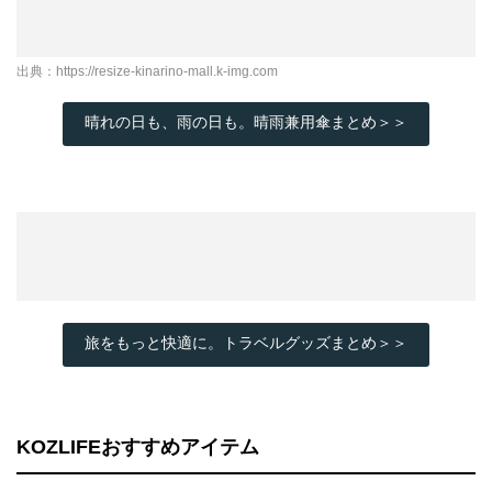
出典：
https://resize-kinarino-mall.k-img.com
晴れの日も、雨の日も。晴雨兼用傘まとめ＞＞
旅をもっと快適に。トラベルグッズまとめ＞＞
KOZLIFEおすすめアイテム