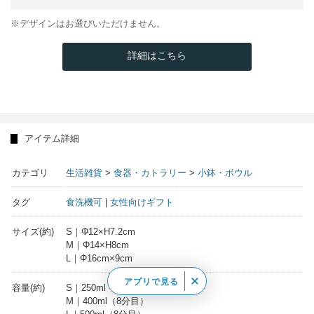
※デザインはお選びいただけません。
詳細はこちら
アイテム詳細
カテゴリ
生活雑貨
>
食器・カトラリー
>
小鉢・ボウル
タグ
食洗機可
|
女性向けギフト
サイズ(約)
S｜Φ12×H7.2cm
M｜Φ14×H8cm
L｜Φ16cm×9cm
アプリで見る
容量(約)
S｜250ml（8分目）
M｜400ml（8分目）