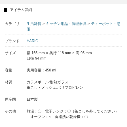
アイテム詳細
カテゴリ
生活雑貨
>
キッチン用品・調理器具
>
ティーポット・急
須
ブランド
HARIO
サイズ
幅 155 mm × 奥行 118 mm × 高 95 mm
口径 94 mm
容量
実用容量：450 ml
材質
ガラスボール:耐熱ガラス
茶こし・メッシュ:ポリプロピレン
原産国
日本製
その他
熱湯：〇 電子レンジ：〇（茶こしを外してください）
オーブン：× 食器洗い乾燥機：〇