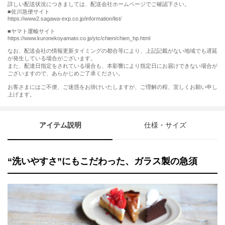
詳しい配送状況につきましては、配送会社ホームページでご確認下さい。
■佐川急便サイト
https://www2.sagawa-exp.co.jp/information/list/
■ヤマト運輸サイト
https://www.kuronekoyamato.co.jp/ytc/chien/chien_hp.html
なお、配送会社の情報更新タイミングの都合等により、上記記載がない地域でも遅延
が発生している場合がございます。
また、配達日指定をされている場合も、本影響により指定日にお届けできない場合が
ございますので、あらかじめご了承ください。
お客さまにはご不便、ご迷惑をお掛けいたしますが、ご理解の程、宜しくお願い申し
上げます。
アイテム説明
仕様・サイズ
“洗いやすさ”にもこだわった、ガラス製の急須