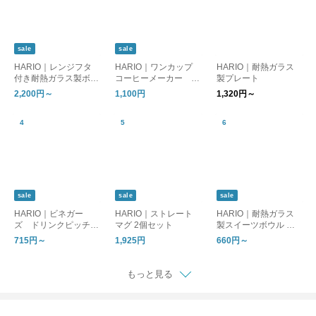
sale
sale
HARIO｜レンジフタ
HARIO｜ワンカップ
HARIO｜耐熱ガラス
付き耐熱ガラス製ボウ
コーヒーメーカー B
製プレート
ル 2個／3個セット
ATON ［母の日/ギフ
2,200円～
1,100円
1,320円～
ト］
sale
sale
sale
HARIO｜ビネガー
HARIO｜ストレート
HARIO｜耐熱ガラス
ズ ドリンクピッチャ
マグ 2個セット
製スイーツボウル 単
ー／フルーツポット
品／4個セット
715円～
1,925円
660円～
もっと見る