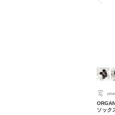
yaha
ORGA
ソッ