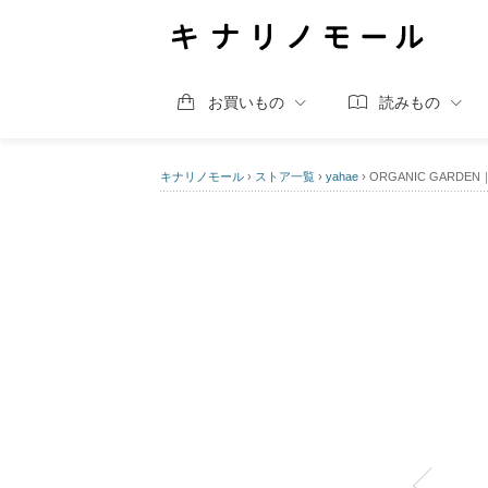
お買いもの
読みもの
キナリノモール
›
ストア一覧
›
yahae
›
ORGANIC GAR