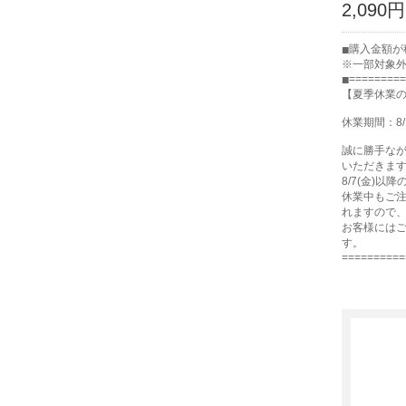
2,090円
購入金額が
※一部対象
=========
【夏季休業
休業期間：8/
誠に勝手な
いただきま
8/7(金)以
休業中もご注
れますので
お客様には
す。
==========