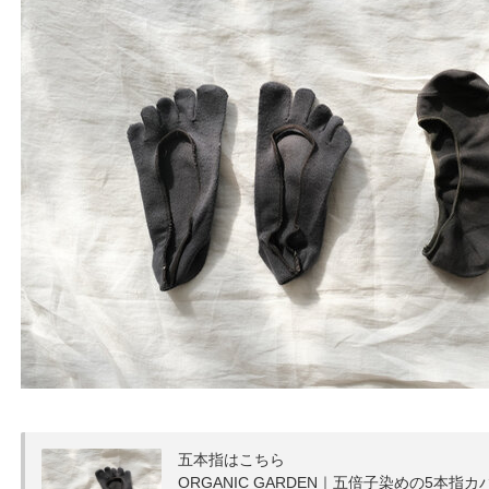
五本指はこちら
ORGANIC GARDEN｜五倍子染めの5本