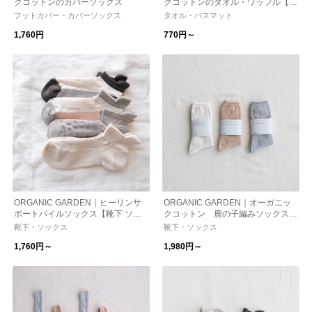
クコットンのカバーソックス
クコットンのタオル・ワッフル【ギ
フト】
フットカバー・カバーソックス
タオル・バスマット
1,760円
770円～
ORGANIC GARDEN｜ヒーリンサ
ORGANIC GARDEN｜オーガニッ
ポートパイルソックス【靴下 ソッ
クコットン 鹿の子編みソックス
クス】
【靴下 ソックス】【オーガニック
靴下・ソックス
靴下・ソックス
コットン】
1,760円～
1,980円～