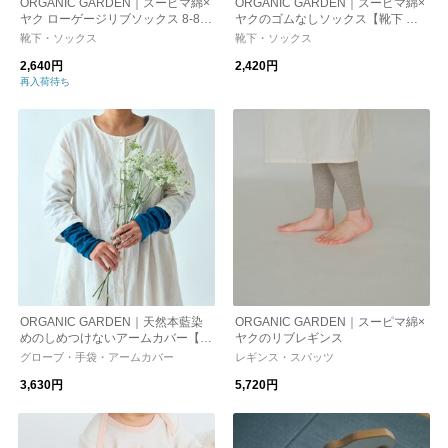
ORGANIC GARDEN｜スーピマ綿×
ORGANIC GARDEN｜スーピマ綿×
ヤク ローゲージリブソックス 8-82
ヤクのゴムなしソックス【靴下 ソ
92-ms 靴下 オーガニックガーデン
ックス】
靴下・ソックス
靴下・ソックス
2,640円
2,420円
再入荷待ち
ORGANIC GARDEN｜天然本藍染
ORGANIC GARDEN｜スーピマ綿×
めのしめつけないアームカバー【日
ヤクのリブレギンス
除け】【オーガニックコットン】
グローブ・手袋・アームカバー
レギンス・スパッツ
【紫外線対策】
3,630円
5,720円