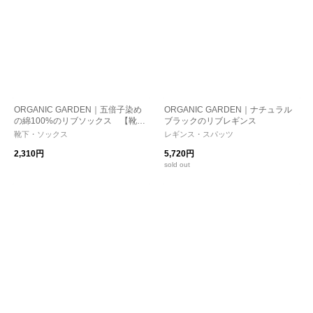
ORGANIC GARDEN｜五倍子染め
ORGANIC GARDEN｜ナチュラル
の綿100%のリブソックス 【靴下
ブラックのリブレギンス
ソックス】
靴下・ソックス
レギンス・スパッツ
2,310円
5,720円
sold out