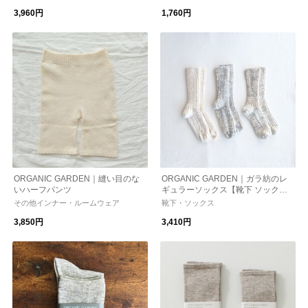
3,960円
1,760円
ORGANIC GARDEN｜縫い目のな
ORGANIC GARDEN｜ガラ紡のレ
いハーフパンツ
ギュラーソックス【靴下 ソック
ス】
その他インナー・ルームウェア
靴下・ソックス
3,850円
3,410円