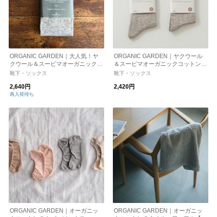
ORGANIC GARDEN｜大人気！ヤ
ORGANIC GARDEN｜ヤクウール
クウール＆スーピマオーガニックコ
＆スーピマオーガニックコットン
ットン シンプルハイソックス kuras
ゴムなしソックス kurashisha
靴下・ソックス
靴下・ソックス
hisha
2,640円
2,420円
再入荷待ち
ORGANIC GARDEN｜オーガニッ
ORGANIC GARDEN｜オーガニッ