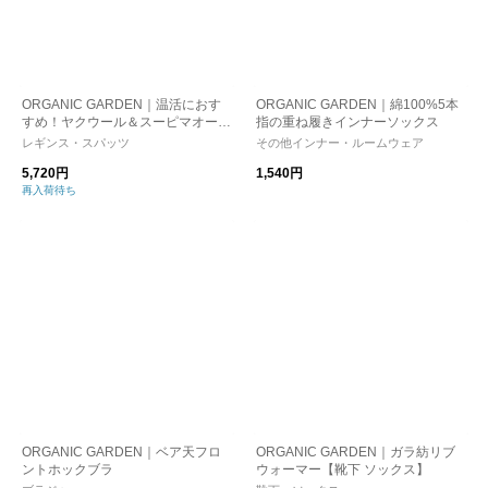
ORGANIC GARDEN｜温活におす
ORGANIC GARDEN｜綿100%5本
すめ！ヤクウール＆スーピマオーガ
指の重ね履きインナーソックス
ニックコットン リブレギンス kuras
レギンス・スパッツ
その他インナー・ルームウェア
hisha
5,720円
1,540円
再入荷待ち
ORGANIC GARDEN｜ベア天フロ
ORGANIC GARDEN｜ガラ紡リブ
ントホックブラ
ウォーマー【靴下 ソックス】