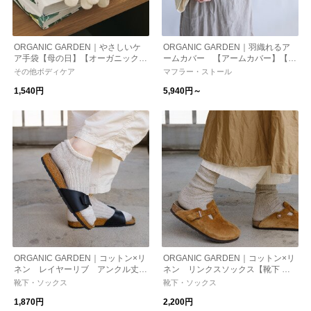
ORGANIC GARDEN｜やさしいケ
ORGANIC GARDEN｜羽織れるア
ア手袋【母の日】【オーガニックコ
ームカバー 【アームカバー】【日
ットン】
焼け対策】
その他ボディケア
マフラー・ストール
1,540円
5,940円～
ORGANIC GARDEN｜コットン×リ
ORGANIC GARDEN｜コットン×リ
ネン レイヤーリブ アンクル丈
ネン リンクスソックス【靴下 ソ
【靴下 ソックス】
ックス】
靴下・ソックス
靴下・ソックス
1,870円
2,200円