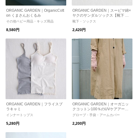
ORGANIC GARDEN｜OrganicCott
ORGANIC GARDEN｜スーピマ綿×
on くまさんおくるみ
ヤクのサンダルソックス【靴下 ソ
ックス】
その他ベビー用品・キッズ用品
靴下・ソックス
8,580円
2,420円
ORGANIC GARDEN｜フライスブ
ORGANIC GARDEN｜オーガニッ
ラキャミ
クコットン100％のUVケアアーム
カバー【UV・紫外線対策】【オー
インナートップス
グローブ・手袋・アームカバー
ガニックコットン】
5,280円
2,200円