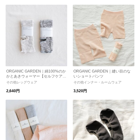
ORGANIC GARDEN｜綿100%のか
ORGANIC GARDEN｜縫い目のな
かとあきウォーマー【セルフケア】
いショートパンツ
【オーガニックコットン】【ヨガ】
その他レッグウェア
その他インナー・ルームウェア
2,640円
3,520円