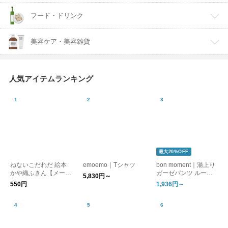
フード・ドリンク
美容ケア・美容雑貨
人気アイテムランキング
最大20%OFF
ねないこだれだ 絵本
emoemo｜Tシャツ
bon moment｜湯上り
かや織ふきん【メール
ガーゼパンツ ルーム
5,830円～
便可】
パンツ
550円
1,936円～