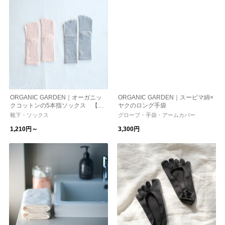
ORGANIC GARDEN｜オーガニッ
ORGANIC GARDEN｜スーピマ綿×
クコットンの5本指ソックス 【靴
ヤクのロング手袋
下 ソックス】
靴下・ソックス
グローブ・手袋・アームカバー
1,210円～
3,300円