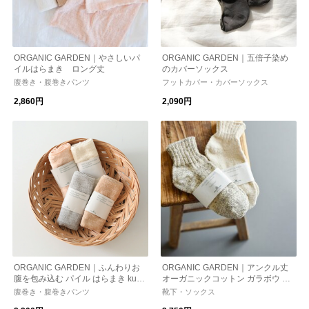
ORGANIC GARDEN｜やさしいパ
ORGANIC GARDEN｜五倍子染め
イルはらまき ロング丈
のカバーソックス
腹巻き・腹巻きパンツ
フットカバー・カバーソックス
2,860円
2,090円
ORGANIC GARDEN｜ふんわりお
ORGANIC GARDEN｜アンクル丈
腹を包み込む パイル はらまき kura
オーガニックコットン ガラボウ ソ
shisha
ックス 靴下 8-0001-rf
腹巻き・腹巻きパンツ
靴下・ソックス