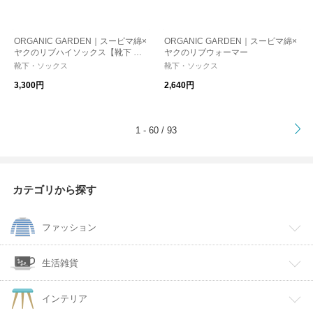
ORGANIC GARDEN｜スーピマ綿×
ORGANIC GARDEN｜スーピマ綿×
ヤクのリブハイソックス【靴下 ソ
ヤクのリブウォーマー
ックス】
靴下・ソックス
靴下・ソックス
3,300円
2,640円
>
1 - 60 / 93
カテゴリから探す
ファッション
生活雑貨
インテリア