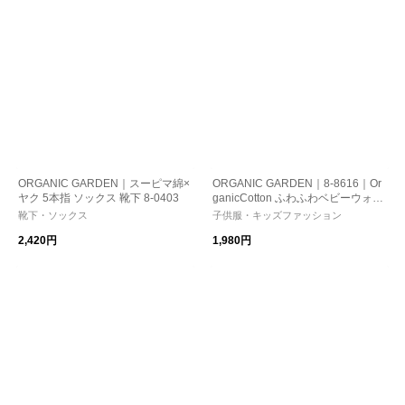
ORGANIC GARDEN｜スーピマ綿×
ORGANIC GARDEN｜8-8616｜Or
ヤク 5本指 ソックス 靴下 8-0403
ganicCotton ふわふわベビーウォー
マー
靴下・ソックス
子供服・キッズファッション
2,420円
1,980円