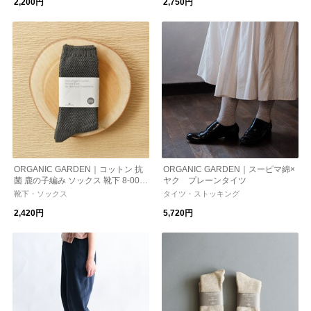
2,200円
2,750円
ORGANIC GARDEN｜コットン 抗
ORGANIC GARDEN｜スーピマ綿×
菌 鹿の子編み ソックス 靴下 8-003
ヤク プレーンタイツ
7
靴下・ソックス
タイツ・ストッキング
2,420円
5,720円