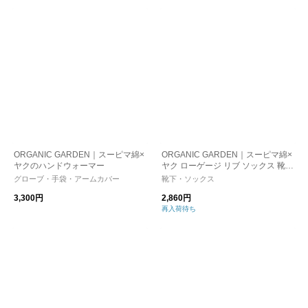
ORGANIC GARDEN｜スーピマ綿×
ORGANIC GARDEN｜スーピマ綿×
ヤクのハンドウォーマー
ヤク ローゲージ リブ ソックス 靴下
8-0042-ms
グローブ・手袋・アームカバー
靴下・ソックス
3,300円
2,860円
再入荷待ち