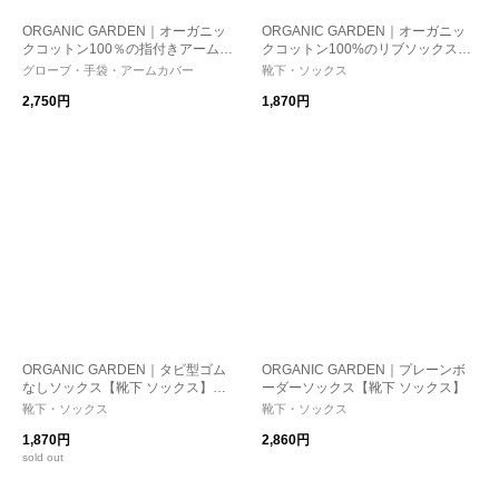
ORGANIC GARDEN｜オーガニッ
ORGANIC GARDEN｜オーガニッ
クコットン100％の指付きアームカ
クコットン100%のリブソックス
バー【UV・紫外線対策】【オーガ
【靴下 ソックス】
グローブ・手袋・アームカバー
靴下・ソックス
ニックコットン】
2,750円
1,870円
ORGANIC GARDEN｜タビ型ゴム
ORGANIC GARDEN｜プレーンボ
なしソックス【靴下 ソックス】
ーダーソックス【靴下 ソックス】
【オーガニックコットン】【足袋】
靴下・ソックス
靴下・ソックス
1,870円
2,860円
sold out