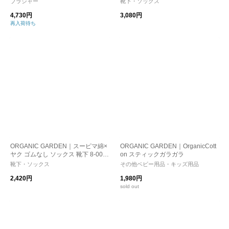
ブラジャー
靴下・ソックス
4,730円
3,080円
再入荷待ち
ORGANIC GARDEN｜スーピマ綿×
ORGANIC GARDEN｜OrganicCott
ヤク ゴムなし ソックス 靴下 8-001
on スティックガラガラ
6-ms
靴下・ソックス
その他ベビー用品・キッズ用品
2,420円
1,980円
sold out