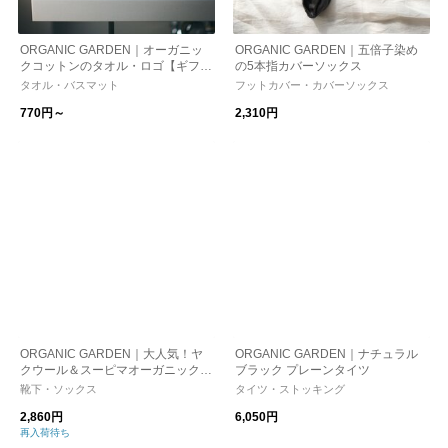
ORGANIC GARDEN｜オーガニッ
ORGANIC GARDEN｜五倍子染め
クコットンのタオル・ロゴ【ギフ
の5本指カバーソックス
ト】
タオル・バスマット
フットカバー・カバーソックス
770円～
2,310円
ORGANIC GARDEN｜大人気！ヤ
ORGANIC GARDEN｜ナチュラル
クウール＆スーピマオーガニックコ
ブラック プレーンタイツ
ットン リブソックス kurashisha
靴下・ソックス
タイツ・ストッキング
2,860円
6,050円
再入荷待ち