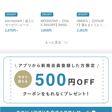
10%OFF
30%OFF
20%OFF
bon moment｜湯上り
MOONSTAR｜【SAL
OMNES｜【20%OF
ガーゼワンピース ル
E 30%OFF】BANDBA
F】風をまとうように
ームワンピース
LLET バンドバレー バ
軽やかに。一枚で決ま
2,475円～
3,850円
2,391円
レーシューズ フラッ
る主役ロングスカート
トシューズ bandballet
もっと見る