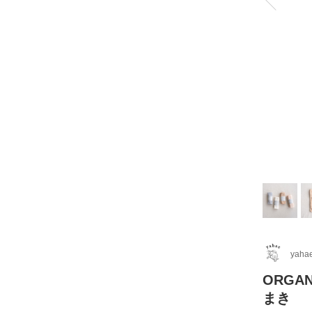
yaha
ORGA
まき