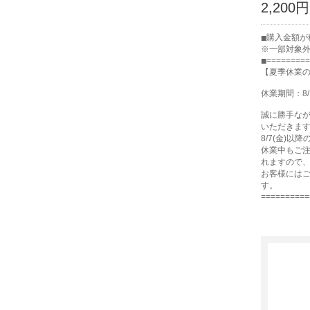
2,200円
購入金額が
※一部対象
=========
【夏季休業
休業期間：8/
誠に勝手な
いただきま
8/7(金)以
休業中もご注
れますので
お客様には
す。
==========