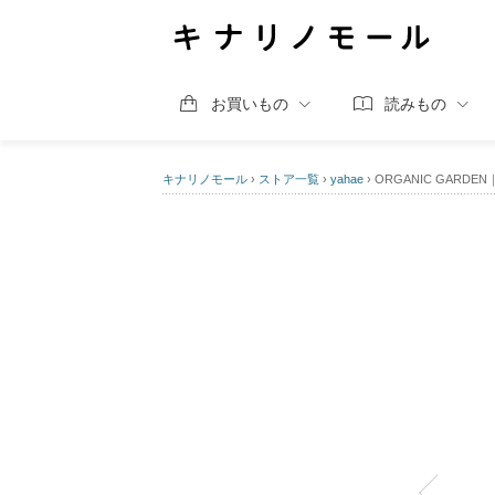
お買いもの
読みもの
キナリノモール
›
ストア一覧
›
yahae
›
ORGANIC GARD