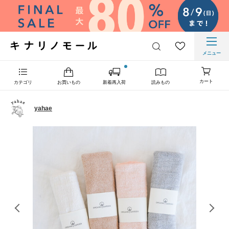
メニュー
カート
カテゴリ
お買いもの
新着再入荷
読みもの
yahae