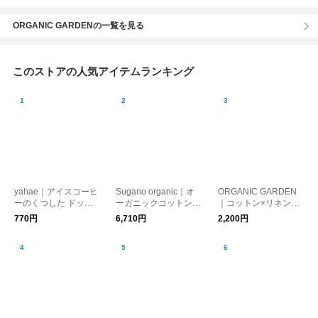
ORGANIC GARDENの一覧を見る
このストアの人気アイテムランキング
yahae｜アイスコーヒ
Sugano organic｜オ
ORGANIC GARDEN
ーのくつした ドッ
ーガニックコットンの
｜コットン×リネン
ト・ニワトリ【ギフ
ブラタンクトップ【肌
サンダルソックス【靴
770円
6,710円
2,200円
ト】【生活雑貨】
着・インナー】
下 ソックス】