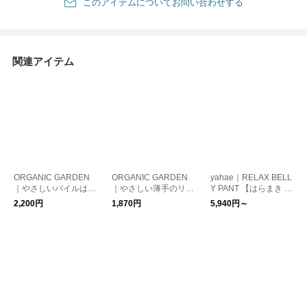
このアイテムについてお問い合わせする
関連アイテム
ORGANIC GARDEN
ORGANIC GARDEN
yahae｜RELAX BELL
｜やさしいパイルはら
｜やさしい薄手のリブ
Y PANT 【はらまき パ
まき
編みはらまき【温活】
ンツ】【温活】
2,200円
1,870円
5,940円～
【オーガニックコット
ン】