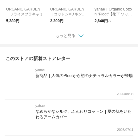
ORGANIC GARDEN
ORGANIC GARDEN
yahae｜Organic Cotto
｜フライスブラキャミ
｜コットン×リネン
n "Ploot"【靴下 ソック
リンクスソックス【靴
ス】【ギフト】
5,280円
2,200円
2,640円～
下 ソックス】
もっと見る
このストアの新着ストアレター
yahae
新商品｜人気のPlootから初のナチュラルカラーが登場
2026/08/08
yahae
なめらかなシルク、ふんわりコットン｜夏の肌をいた
わるアームカバー
2026/07/11