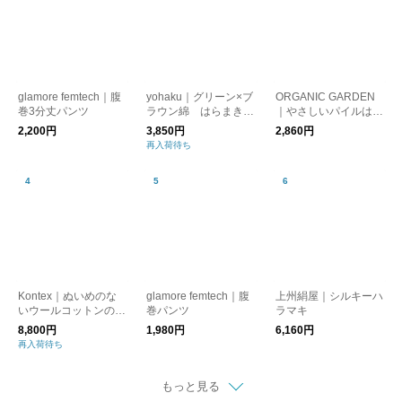
glamore femtech｜腹
yohaku｜グリーン×ブ
ORGANIC GARDEN
巻3分丈パンツ
ラウン綿 はらまきシ
｜やさしいパイルはら
ョーツ
まき ロング丈
2,200円
3,850円
2,860円
再入荷待ち
Kontex｜ぬいめのな
glamore femtech｜腹
上州絹屋｜シルキーハ
いウールコットンのは
巻パンツ
ラマキ
らまきレギンス／温活
8,800円
1,980円
6,160円
再入荷待ち
もっと見る