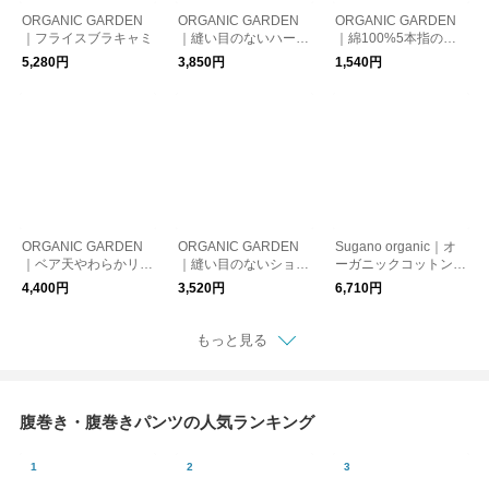
ORGANIC GARDEN
ORGANIC GARDEN
ORGANIC GARDEN
｜フライスブラキャミ
｜縫い目のないハーフ
｜綿100%5本指の重
パンツ
ね履きインナーソック
5,280円
3,850円
1,540円
ス
ORGANIC GARDEN
ORGANIC GARDEN
Sugano organic｜オ
｜ベア天やわらかリラ
｜縫い目のないショー
ーガニックコットンの
ックスブラ
トパンツ
ブラタンクトップ【肌
4,400円
3,520円
6,710円
着・インナー】
もっと見る
腹巻き・腹巻きパンツの人気ランキング