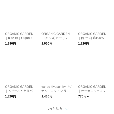
ORGANIC GARDEN
ORGANIC GARDEN
ORGANIC GARDEN
｜8-8616｜OrganicC
｜[キッズ] ヒーリンサ
｜[キッズ] 綿100%の
otton ふわふわベビー
ポートパイルソックス
リブソックス
1,980円
1,650円
1,320円
ウォーマー
ORGANIC GARDEN
yahae kiyosumiオリジ
ORGANIC GARDEN
｜ベビーふんわりパイ
ナル｜コットン ライ
｜オーガニックコット
ルソックス
ンリブパイル - KIDS
ンのタオル・ロゴ【ギ
1,320円
1,430円
770円～
【靴下 ソックス】
フト】
もっと見る