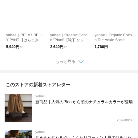
yahae｜RELAX BELL
yahae｜Organic Cotto
yahae｜Organic Cotto
Y PANT 【はらまき パ
n "Ploot"【靴下 ソック
n Toe Ankle Socks
ンツ】【温活】
ス】【ギフト】
【靴下 ソックス】
5,940円～
2,640円～
1,760円
【５本指】【オーガニ
ックコットン】
もっと見る
このストアの新着ストアレター
yahae
新商品｜人気のPlootから初のナチュラルカラーが登場
2026/08/08
yahae
なめらかなシルク、ふんわりコットン｜夏の肌をいた