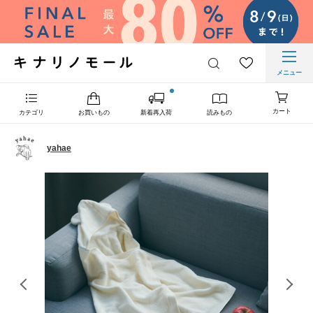
メニュー
カート
カテゴリ
お買いもの
新着再入荷
読みもの
yahae