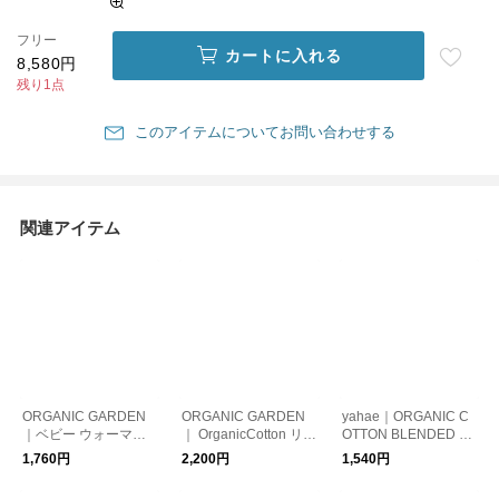
フリー
カートに入れる
8,580円
残り1点
このアイテムについてお問い合わせする
関連アイテム
ORGANIC GARDEN
ORGANIC GARDEN
yahae｜ORGANIC C
｜ベビー ウォーマー
｜ OrganicCotton リバ
OTTON BLENDED YA
ボーダー
ーシブルスタイ
K PILE SOCKS FOR B
1,760円
2,200円
1,540円
ABY 【靴下 ソック
ス】【ベビー】