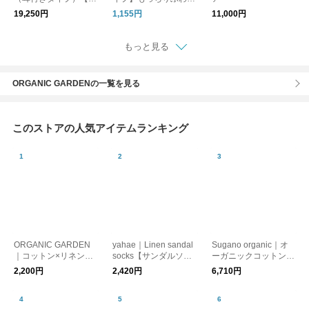
型商品】
わ ラップタオル プー
19,250円
1,155円
11,000円
ルタオル 60cm グレー
もっと見る
ORGANIC GARDENの一覧を見る
このストアの人気アイテムランキング
ORGANIC GARDEN
yahae｜Linen sandal
Sugano organic｜オ
｜コットン×リネン
socks【サンダルソッ
ーガニックコットンの
サンダルソックス【靴
クス】
ブラタンクトップ【肌
2,200円
2,420円
6,710円
下 ソックス】
着・インナー】