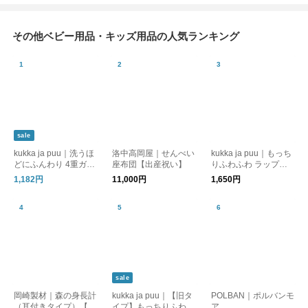
その他ベビー用品・キッズ用品の人気ランキング
sale
kukka ja puu｜洗うほ
洛中高岡屋｜せんべい
kukka ja puu｜もっち
どにふんわり 4重ガー
座布団【出産祝い】
りふわふわ ラップタ
ゼ ハンカチ3枚セット
オル プールタオル 60
1,182円
11,000円
1,650円
cm 80cm
sale
岡崎製材｜森の身長計
kukka ja puu｜【旧タ
POLBAN｜ポルバンモ
（耳付きタイプ）【大
イプ】もっちりふわふ
ア