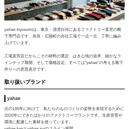
yahae kiyosumiは、東京・清澄白河にあるファクトリー直営の靴
下専門店です。奈良・広陵町の自社工場で一点一点、丁寧に編み
上げています。
工場直営店だからこその材料の選定、はき心地の追求、細かなラ
インナップ展開、そして価格設定。すべては"yahae"の考える靴下
作りへの意思表示です。
取り扱いブランド
yahae
次の100年に向けて、私たちのものづくりの姿勢を表現するために
2020年にできたばかりのファクトリーブランドです。生産背景や
環境に配慮した素材を使っています。
yahae kanとyahae suiの２ライン展開。