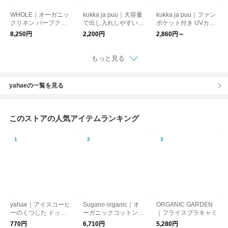
WHOLE｜オーガニッ
kukka ja puu｜大容量
kukka ja puu｜ファン
クリネン バープクロ
で出し入れしやすい
ポケット付き UVカッ
ス［メール便］
おむつポーチ 柄ポー
ト ベビーケープ 紫外
8,250円
2,200円
2,860円～
チ チェック 花柄
線 熱中症
もっと見る
yahaeの一覧を見る
このストアの人気アイテムランキング
yahae｜アイスコーヒ
Sugano organic｜オ
ORGANIC GARDEN
ーのくつした ドッ
ーガニックコットンの
｜フライスブラキャミ
ト・ニワトリ【ギフ
ブラタンクトップ【肌
770円
6,710円
5,280円