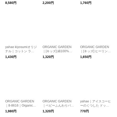
さんおくるみ
ーシブルスタイ
ボーダー
8,580円
2,200円
1,760円
yahae kiyosumiオリジ
ORGANIC GARDEN
ORGANIC GARDEN
ナル｜コットン ライ
｜[キッズ] 綿100%の
｜[キッズ] ヒーリンサ
ンリブパイル - KIDS
リブソックス
ポートパイルソックス
1,430円
1,320円
1,650円
【靴下 ソックス】
ORGANIC GARDEN
ORGANIC GARDEN
yahae｜アイスコーヒ
｜8-8616｜OrganicC
｜ベビーふんわりパイ
ーのくつした ドッ
otton ふわふわベビー
ルソックス
ト・ニワトリ【ギフ
1,980円
1,320円
770円
ウォーマー
ト】【生活雑貨】