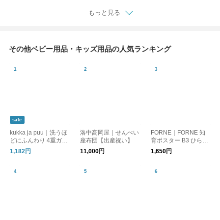
もっと見る
その他ベビー用品・キッズ用品の人気ランキング
sale
kukka ja puu｜洗うほ
洛中高岡屋｜せんべい
FORNE｜FORNE 知
どにふんわり 4重ガー
座布団【出産祝い】
育ポスター B3 ひらが
ゼ ハンカチ3枚セット
な カタカナ 数字 日本
1,182円
11,000円
1,650円
地図 世界地図 漢字 音
楽 単位／FORNE×kuk
ka ja puu 限定柄 惑星
／フォルネ