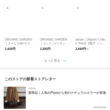
ト】【生活雑貨】
着・インナー】
ORGANIC GARDEN
ORGANIC GARDEN
yahae｜Organic Cotto
｜スーピマ綿×ヤクの
｜コットン×リネン
n "Ploot"【靴下 ソック
サンダルソックス【靴
リンクスソックス【靴
ス】【ギフト】
2,420円
2,200円
2,640円～
下 ソックス】
下 ソックス】
もっと見る
このストアの新着ストアレター
yahae
新商品｜人気のPlootから初のナチュラルカラーが登場
2026/08/08