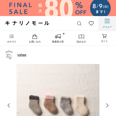
メニュー
カート
カテゴリ
お買いもの
新着再入荷
読みもの
yahae