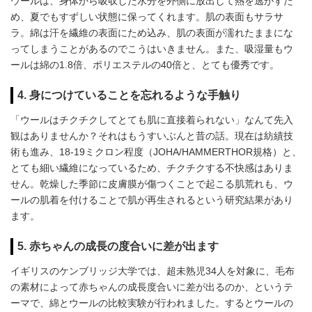
ウールは、身体から吸収した水分を外側に放出して熱を逃がすた
め、夏でもすずしい状態に保ってくれます。肌の表面もサラサ
ラ。綿は汗を繊維の表面にため込み、肌の表面が濡れたままにな
ってしまうことがあるのでこうはいきません。また、吸湿量もウ
ールは綿の1.8倍、ポリエステルの40倍と、とても優秀です。
4. 身につけていることを忘れるような手触り
「ウールはチクチクしてとても肌に直接着られない」なんて先入
観はありませんか？それはもうすいぶんと昔の話。現在は紡績技
術も進み、18-19ミクロン程度（JOHA/HAMMERTHOR規格）と、
とても細い繊維になっているため、チクチクする不快感はありま
せん。乾燥した季節に皮膚膜が傷つくことで起こる肌荒れも、ウ
ールの肌着を付けることで肌が再生されるという研究結果があり
ます。
5. 赤ちゃんの成長の度合いに差が出ます
イギリスのケンブリッジ大学では、超未熟児34人を対象に、毛布
の素材によって赤ちゃんの成長度合いに差が出るのか、というテ
ーマで、綿とウールの比較実験が行われました。するとウールの