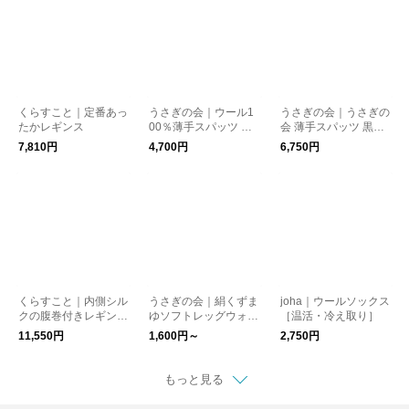
くらすこと｜定番あっ
うさぎの会｜ウール1
うさぎの会｜うさぎの
たかレギンス
00％薄手スパッツ チ
会 薄手スパッツ 黒
ャコールグレー［温
［温活・冷え取り］
7,810円
4,700円
6,750円
活・冷え取り］
くらすこと｜内側シル
うさぎの会｜絹くずま
joha｜ウールソックス
クの腹巻付きレギンス
ゆソフトレッグウォー
［温活・冷え取り］
［ギフト/贈り物/温
マー［温活・冷え取
11,550円
1,600円～
2,750円
活・冷え取り］
り］
もっと見る