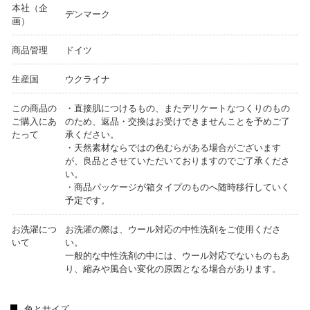
本社（企
デンマーク
画）
商品管理
ドイツ
生産国
ウクライナ
この商品の
・直接肌につけるもの、またデリケートなつくりのもの
ご購入にあ
のため、返品・交換はお受けできませんことを予めご了
たって
承ください。
・天然素材ならではの色むらがある場合がございます
が、良品とさせていただいておりますのでご了承くださ
い。
・商品パッケージが箱タイプのものへ随時移行していく
予定です。
お洗濯につ
お洗濯の際は、ウール対応の中性洗剤をご使用くださ
いて
い。
一般的な中性洗剤の中には、ウール対応でないものもあ
り、縮みや風合い変化の原因となる場合があります。
色とサイズ