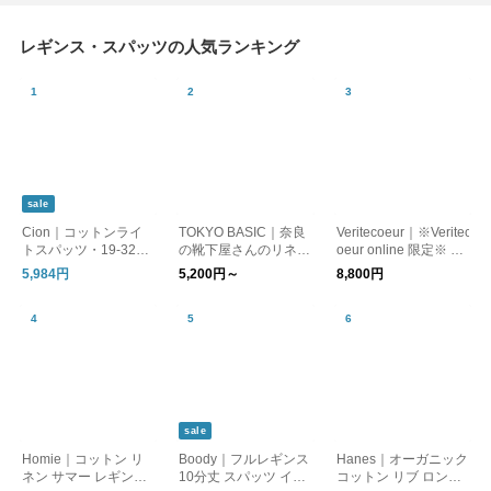
レギンス・スパッツの人気ランキング
sale
Cion｜コットンライ
TOKYO BASIC｜奈良
Veritecoeur｜※Veritec
トスパッツ・19-3223
の靴下屋さんのリネン
oeur online 限定※ イ
1 インナー
レギンス【不良品以外
ンナーサルエルパンツ
5,984円
5,200円～
8,800円
返品交換不可】
NT-076 コットン レギ
ンス
sale
Homie｜コットン リ
Boody｜フルレギンス
Hanes｜オーガニック
ネン サマー レギンス
10分丈 スパッツ イン
コットン リブ ロング