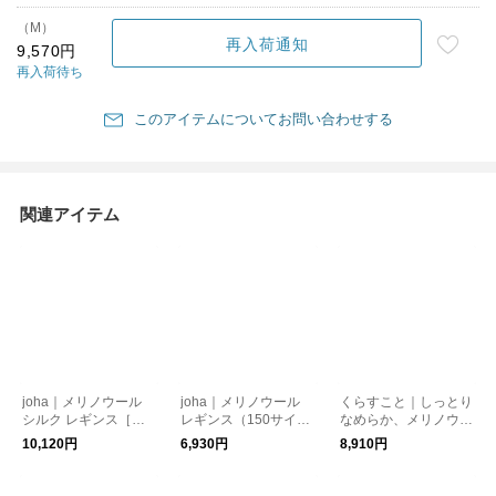
（M）
再入荷通知
9,570円
再入荷待ち
このアイテムについてお問い合わせする
関連アイテム
joha｜メリノウール
joha｜メリノウール
くらすこと｜しっとり
シルク レギンス［温
レギンス（150サイ
なめらか、メリノウー
活・冷え取り］
ズ）［温活・冷え取
ル100％レギンス［温
10,120円
6,930円
8,910円
り］
活・冷え取り］