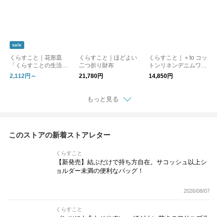
sale
くらすこと｜花形皿
くらすこと｜ほどよい
くらすこと｜＋to コッ
「くらすことの生活道
二つ折り財布
トンリネンデニムワイ
具 古い器の形シリー
ドパンツ
2,112円～
21,780円
14,850円
ズ」 ［ 15cm / 18cm
］
もっと見る
このストアの新着ストアレター
くらすこと
【新発売】結ぶだけで持ち方自在。サコッシュ以上シ
ョルダー未満の便利なバッグ！
2026/08/07
くらすこと