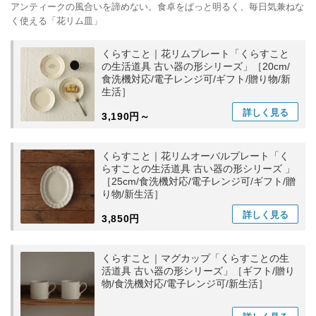
アンティークの風合いを諦めない。食卓をぱっと明るく、毎日気兼ねな
く使える「花リム皿」
くらすこと｜花リムプレート「くらすこと
の生活道具 古い器の形シリーズ」［20cm/
食洗機対応/電子レンジ可/ギフト/贈り物/新
生活］
詳しく
見る
3,190円～
くらすこと｜花リムオーバルプレート「く
らすことの生活道具 古い器の形シリーズ 」
［25cm/食洗機対応/電子レンジ可/ギフト/贈
り物/新生活］
詳しく
見る
3,850円
くらすこと｜マグカップ「くらすことの生
活道具 古い器の形シリーズ」［ギフト/贈り
物/食洗機対応/電子レンジ可/新生活］