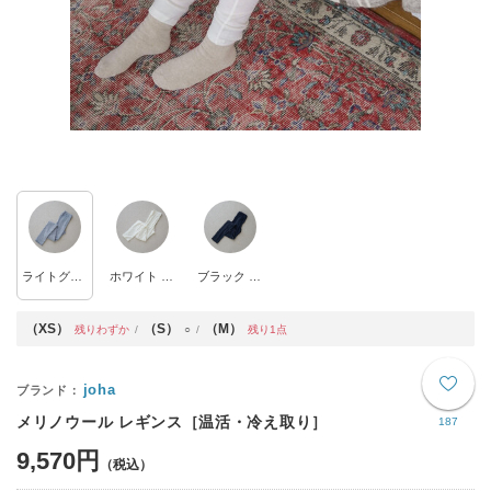
ライトグレー ROSE
ホワイト MARIE
ブラック MARIE
（XS）
（S）
（M）
残りわずか
○
残り1点
joha
メリノウール レギンス［温活・冷え取り］
187
9,570円