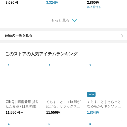
hl-002
ナー ブーディー
パンツ hw9-b102-fn
3,080円
3,324円
2,860円
再入荷待ち
もっと見る
johaの一覧を見る
このストアの人気アイテムランキング
sale
CINQ｜晴雨兼用 折り
くらすこと｜＋to 風が
くらすこと｜さらっと
たたみ傘 / 日傘 晴雨兼
ぬける、リラックスブ
なめらかリネンソック
用傘［UVケア/紫外線
ラウス
ス［ギフト/贈り物］
11,550円～
11,550円
1,804円
対策/母の日］