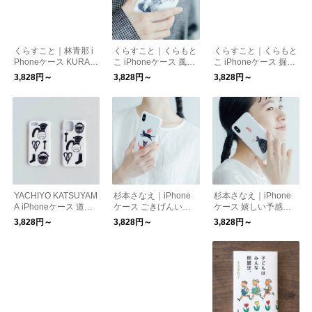
くらすこと｜林青那 i
くらすこと｜くらもと
くらすこと｜くらもと
Phoneケース KURAS
こ iPhoneケース 風に
こ iPhoneケース 掘り
UKOTO 赤【受注生
吹かれる犬【受注生
出し物【受注生産・同
3,828円～
3,828円～
3,828円～
産・同梱不可】
産・同梱不可】
梱不可】
YACHIYO KATSUYAM
杉本さなえ｜iPhone
杉本さなえ｜iPhone
A iPhoneケース 道具
ケース ごきげんいか
ケース 嬉しい予感
【受注生産・同梱不
が【受注生産・同梱不
【受注生産・同梱不
3,828円～
3,828円～
3,828円～
可】
可】
可】