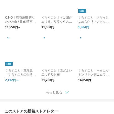
sale
CINQ｜晴雨兼用 折り
くらすこと｜＋to 風が
くらすこと｜さらっと
たたみ傘 / 日傘 晴雨兼
ぬける、リラックスブ
なめらかリネンソック
用傘［UVケア/紫外線
ラウス
ス［ギフト/贈り物］
11,550円～
11,550円
1,804円
対策/母の日］
sale
くらすこと｜花形皿
くらすこと｜ほどよい
くらすこと｜＋to コッ
「くらすことの生活道
二つ折り財布
トンリネンデニムワイ
具 古い器の形シリー
ドパンツ
2,112円～
21,780円
14,850円
ズ」 ［ 15cm / 18cm
］
もっと見る
このストアの新着ストアレター