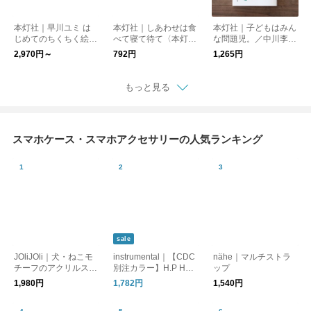
本灯社｜早川ユミ は
本灯社｜しあわせは食
本灯社｜子どもはみん
じめてのちくちく絵本
べて寝て待て〈本灯社
な問題児。／中川李枝
／早川ユミ〈本灯社の
の本〉
子〈本灯社の本〉
2,970円～
792円
1,265円
本〉
もっと見る
スマホケース・スマホアクセサリーの人気ランキング
sale
JOliJOli｜犬・ねこモ
instrumental｜【CDC
nähe｜マルチストラ
チーフのアクリルスマ
別注カラー】H.P HAN
ップ
ホグリップ / スマホス
D STRAP/スマホ用ハ
1,980円
1,782円
1,540円
タンド [ゆうパケット
ンドストラップ
対応] ギフト