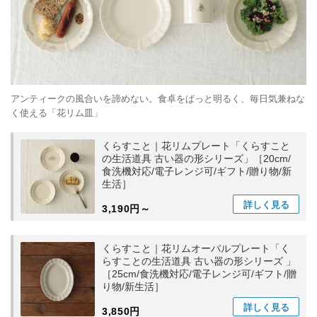
アンティークの風合いを諦めない。食卓をぱっと明るく、毎日気兼ねな
く使える「花リム皿」
くらすこと｜花リムプレート「くらすこと
の生活道具 古い器の形シリーズ」［20cm/
食洗機対応/電子レンジ可/ギフト/贈り物/新
生活］
詳しく
見る
3,190円～
くらすこと｜花リムオーバルプレート「く
らすことの生活道具 古い器の形シリーズ 」
［25cm/食洗機対応/電子レンジ可/ギフト/贈
り物/新生活］
詳しく
見る
3,850円