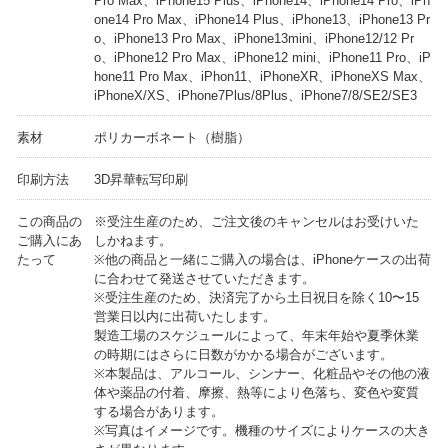
Pro Max、iPhone15 Plus、iPhone14、iPhone14 Pro、iPh
one14 Pro Max、iPhone14 Plus、iPhone13、iPhone13 Pr
o、iPhone13 Pro Max、iPhone13mini、iPhone12/12 Pr
o、iPhone12 Pro Max、iPhone12 mini、iPhone11 Pro、iP
hone11 Pro Max、iPhon11、iPhoneXR、iPhoneXS Max、
iPhoneX/XS、iPhone7Plus/8Plus、iPhone7/8/SE2/SE3
素材
ポリカーボネート（樹脂）
印刷方法
3D昇華転写印刷
この商品の
※受注生産のため、ご注文後のキャンセルはお受けいた
ご購入にあ
しかねます。
たって
※他の商品と一緒にご購入の場合は、iPhoneケースの出荷
に合わせて発送させていただきます。
※受注生産のため、決済完了から土日祝日を除く10〜15
営業日以内に出荷いたします。
製造工場のスケジュールによって、年末年始や夏季休業
の時期にはさらに日数がかかる場合がございます。
※本製品は、アルコール、シンナー、化粧品やその他の液
体や薬品の付着、摩擦、熱等により色落ち、変色や変質
する場合があります。
※写真はイメージです。機種のサイズによりケースの大き