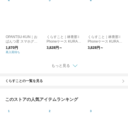
OPANTSU-KUN｜お
くらすこと｜林青那 i
くらすこと｜林青那 i
ぱんつ君 スマホグリ
Phoneケース KURAS
Phoneケース KURAS
ップ スマホアクセサ
UKOTO 赤【受注生
UKOTO グレー【受注
1,870円
3,828円～
3,828円～
リー キャラクターグ
産・同梱不可】
生産・同梱不可】
再入荷待ち
ッズ 雑貨 sp-grip おぱ
んつくん
もっと見る
くらすことの一覧を見る
このストアの人気アイテムランキング