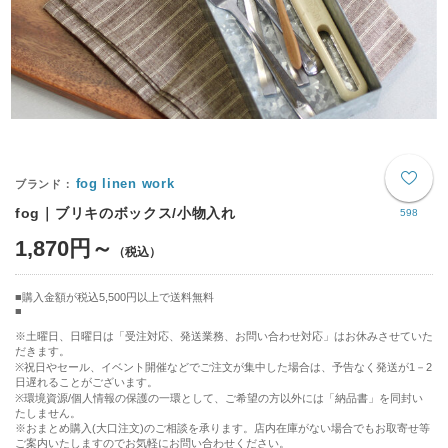
fog linen work
fog｜ブリキのボックス/小物入れ
598
1,870円～
購入金額が税込5,500円以上で送料無料
※土曜日、日曜日は「受注対応、発送業務、お問い合わせ対応」はお休みさせていた
だきます。
※祝日やセール、イベント開催などでご注文が集中した場合は、予告なく発送が1－2
日遅れることがございます。
※環境資源/個人情報の保護の一環として、ご希望の方以外には「納品書」を同封い
たしません。
※おまとめ購入(大口注文)のご相談を承ります。店内在庫がない場合でもお取寄せ等
ご案内いたしますのでお気軽にお問い合わせください。