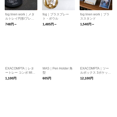
fog linen work｜メタ
fog｜ブラスプレー
fog linen work｜ブラ
ルトレイ円形/プレー
ト・ボウル
ススタンド
ト
748円～
1,485円～
1,540円～
EXACOMPTA｜レタ
MAS｜Pen Holder 角
EXACOMPTA｜ツー
ートレー コンボ MINI
型
ルボックス 3ポケット
A4 縦型
横型
1,100円
605円
12,100円