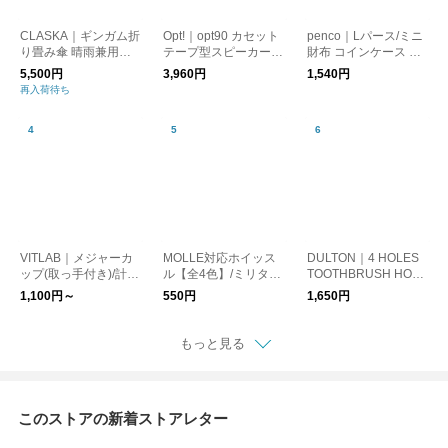
CLASKA｜ギンガム折
Opt!｜opt90 カセット
penco｜Lパース/ミニ
り畳み傘 晴雨兼用
テープ型スピーカー/B
財布 コインケース カ
（遮光）
luetooth
ードケース
5,500円
3,960円
1,540円
再入荷待ち
VITLAB｜メジャーカ
MOLLE対応ホイッス
DULTON｜4 HOLES
ップ(取っ手付き)/計量
ル【全4色】/ミリタリ
TOOTHBRUSH HOLD
カップ ドイツ製
ー 笛 防災
ER/歯ブラシスタンド
1,100円～
550円
1,650円
もっと見る
このストアの新着ストアレター