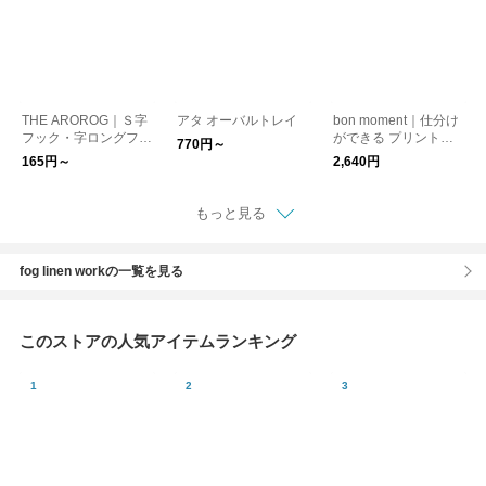
THE AROROG｜Ｓ字
アタ オーバルトレイ
bon moment｜仕分け
フック・字ロングフッ
ができる プリント収
770円～
ク・ラウンドフック
納ポケット ウォール
165円～
2,640円
／ ウォールポケット
もっと見る
fog linen workの一覧を見る
このストアの人気アイテムランキング