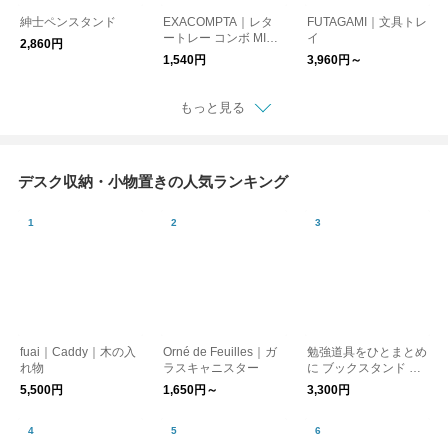
紳士ペンスタンド
EXACOMPTA｜レタ
FUTAGAMI｜文具トレ
ートレー コンボ MIDI
イ
2,860円
A4 縦型
1,540円
3,960円～
もっと見る
デスク収納・小物置きの人気ランキング
fuai｜Caddy｜木の入
Orné de Feuilles｜ガ
勉強道具をひとまとめ
れ物
ラスキャニスター
に ブックスタンド 卓
上 収納ボックス 組立
5,500円
1,650円～
3,300円
不要