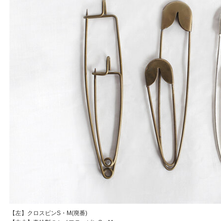
【左】クロスピンS・M(廃番)