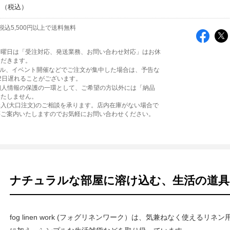
～
税込5,500円以上で送料無料
日曜日は「受注対応、発送業務、お問い合わせ対応」はお休
ただきます。
ール、イベント開催などでご注文が集中した場合は、予告な
2日遅れることがございます。
個人情報の保護の一環として、ご希望の方以外には「納品
いたしません。
入(大口注文)のご相談を承ります。店内在庫がない場合で
等ご案内いたしますのでお気軽にお問い合わせください。
ナチュラルな部屋に溶け込む、生活の道具
fog linen work (フォグリネンワーク）は、気兼ねなく使える