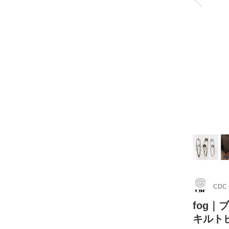
CDC
fog｜
キルト