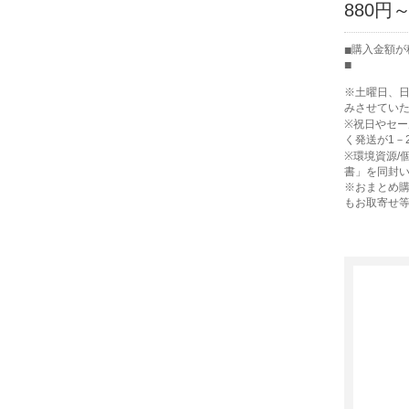
880円
購入金額が
※土曜日、
みさせてい
※祝日やセ
く発送が1－
※環境資源/
書」を同封
※おまとめ購
もお取寄せ