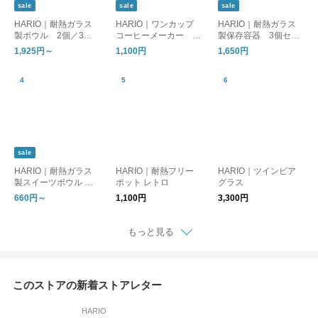
sale
sale
sale
HARIO｜耐熱ガラス
HARIO｜ワンカップ
HARIO｜耐熱ガラス
製ボウル 2個／3個
コーヒーメーカー B
製保存容器 3個セッ
セット
ATON ［母の日/ギフ
ト
1,925円～
1,100円
1,650円
ト］
sale
HARIO｜耐熱ガラス
HARIO｜耐熱フリー
HARIO｜ツインビア
製スイーツボウル 単
ポット レトロ
グラス
品／4個セット
660円～
1,100円
3,300円
もっと見る
このストアの新着ストアレター
HARIO