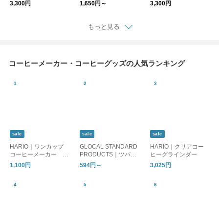
［母の日/ギフト］
3,300円
1,650円～
3,300円
もっと見る
コーヒーメーカー・コーヒーグッズの人気ランキング
sale
sale
sale
HARIO｜ワンカップ
GLOCAL STANDARD
HARIO｜クリアコー
コーヒーメーカー B
PRODUCTS｜ツバメ
ヒーグラインダー
ATON ［母の日/ギフ
キャニスター (シルバ
1,100円
594円～
3,025円
ト］
ー)