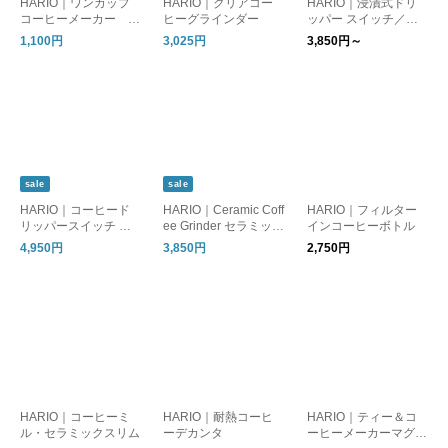
HARIO｜ワンカップ
HARIO｜クリアコー
HARIO｜浸漬式ドリ
コーヒーメーカー B
ヒーグラインダー
ッパー スイッチ／サ
ATON ［母の日/ギフ
ーバーセット
1,100円
3,025円
3,850円～
ト］
sale
sale
HARIO｜コーヒード
HARIO｜Ceramic Coff
HARIO｜フィルター
リッパースイッチ サ
ee Grinder セラミック
インコーヒーボトル
ンライズ
コーヒーグラインダー
4,950円
3,850円
2,750円
HARIO｜コーヒーミ
HARIO｜耐熱コーヒ
HARIO｜ティー＆コ
ル・セラミックスリム
ーデカンタ
ーヒーメーカーマグ