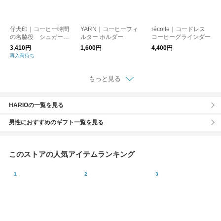
仔犬印｜コーヒー時間
YARN｜コーヒーフィ
récolte｜コードレス
の名脇役 シュガーポ
ルター ホルダー
コーヒーグラインダー
ット
3,410円
1,600円
4,400円
再入荷待ち
もっと見る
HARIOの一覧を見る
男性におすすめのギフト一覧を見る
このストアの人気アイテムランキング