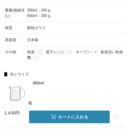
重量(個箱含
300ml：200 g
む)
600ml：300 g
材質
耐熱ガラス
原産国
日本製
その他
熱湯：〇 電子レンジ：〇 オーブン：× 食器洗い乾燥
機：〇
色とサイズ
300ml
1,430円
カートに入れる