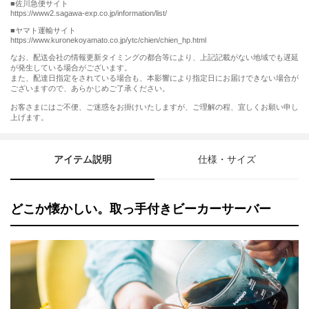
■佐川急便サイト
https://www2.sagawa-exp.co.jp/information/list/
■ヤマト運輸サイト
https://www.kuronekoyamato.co.jp/ytc/chien/chien_hp.html
なお、配送会社の情報更新タイミングの都合等により、上記記載がない地域でも遅延
が発生している場合がございます。
また、配達日指定をされている場合も、本影響により指定日にお届けできない場合が
ございますので、あらかじめご了承ください。
お客さまにはご不便、ご迷惑をお掛けいたしますが、ご理解の程、宜しくお願い申し
上げます。
アイテム説明
仕様・サイズ
どこか懐かしい。取っ手付きビーカーサーバー