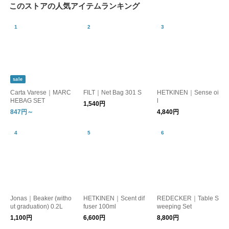
このストアの人気アイテムランキング
sale
Carta Varese｜MARC
FILT｜Net Bag 301 S
HETKINEN｜Sense oi
HEBAG SET
l
1,540円
847円～
4,840円
Jonas｜Beaker (witho
HETKINEN｜Scent dif
REDECKER｜Table S
ut graduation) 0.2L
fuser 100ml
weeping Set
1,100円
6,600円
8,800円