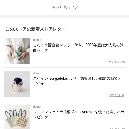
もっと見る
このストアの新着ストアレター
doinel
しろくま貯金箱マフラー付き、2023年版は大人気の緑
白ボーダー
2023/08/28
doinel
スペイン Sargadelos より、微笑ましい磁器の動物オ
ブジェ
2022/11/28
doinel
フィレンツェの伝統柄 Carta Varese を使った美しいラ
ッピング
2022/05/20