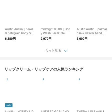
Austin Austin｜neroli
mid/night 00.00｜Bod
Austin Austin｜palmar
& petitgrain body crea
y Wash Bar 00.34
osa & vetiver hand cre
m
am
6,380円
2,970円
6,600円
もっと見る
リップクリーム・リップケアの人気ランキング
sale
joscille｜HONEY LIP
ANDREA GARLAND
THERA｜日本の美人