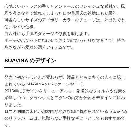
心地よいシトラスの香りとメントールのフレッシュな感触で、風
邪や鼻炎などで荒れてしまった口や鼻周辺の乾燥にも効果的。
可愛らしいサイズのアイボリーカラーのチューブは、外出先でも
使いやすい仕様。
唇以外にも手肌のダメージの修復を助けます。
ポーチやポケットに忍ばせておくのにぴったりな大きさで、持ち
歩きながら愛着の湧くアイテムです。
SUAVINA のデザイン
発売当初からほとんど変わらず、製品とともに多くの人々に親し
まれている SUAVINA のパッケージやロゴ。
2016年にデザインをリニューアルし、象徴的なフォルムや要素を
踏襲しつつ、クラシックとモダンの両方が伝わるデザインに変わ
りました。
ロゴと側面の朱色が印象的な小さな箱に収められている SUAVINA
のリップバームは、気取らない手軽なギフトとしてもおすすめで
す。