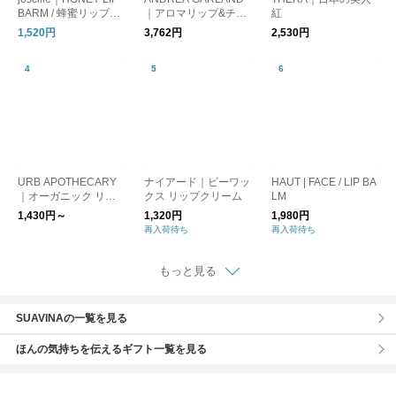
BARM / 蜂蜜リップバ
｜アロマリップ&チー
紅
ーム（ひまわりの蜂
クバーム
1,520円
3,762円
2,530円
蜜）
URB APOTHECARY
ナイアード｜ビーワッ
HAUT | FACE / LIP BA
｜オーガニック リッ
クス リップクリーム
LM
プバーム
1,430円～
1,320円
1,980円
再入荷待ち
再入荷待ち
もっと見る
SUAVINAの一覧を見る
ほんの気持ちを伝えるギフト一覧を見る