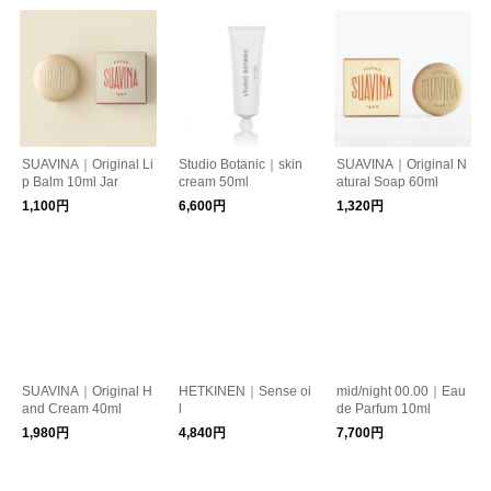
SUAVINA｜Original Li
Studio Botanic｜skin
SUAVINA｜Original N
p Balm 10ml Jar
cream 50ml
atural Soap 60ml
1,100円
6,600円
1,320円
SUAVINA｜Original H
HETKINEN｜Sense oi
mid/night 00.00｜Eau
and Cream 40ml
l
de Parfum 10ml
1,980円
4,840円
7,700円