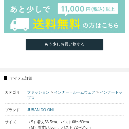
もう少しお買い物する
アイテム詳細
カテゴリ
ファッション
>
インナー・ルームウェア
>
インナートッ
プス
ブランド
JUBAN DO ONI
サイズ
（S）着丈56.5cm、バスト68〜80cm
（M）着丈57.5cm、バスト 72〜84cm