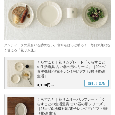
アンティークの風合いを諦めない。食卓をぱっと明るく、毎日気兼ねな
く使える「花リム皿」
くらすこと｜花リムプレート「くらすこと
の生活道具 古い器の形シリーズ」［20cm/
食洗機対応/電子レンジ可/ギフト/贈り物/新
生活］
詳しく
見る
3,190円～
くらすこと｜花リムオーバルプレート「く
らすことの生活道具 古い器の形シリーズ 」
［25cm/食洗機対応/電子レンジ可/ギフト/贈
り物/新生活］