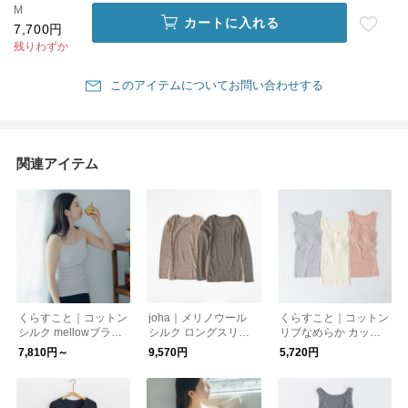
M
カートに入れる
7,700円
残りわずか
このアイテムについてお問い合わせする
関連アイテム
くらすこと｜コットン
joha｜メリノウール
くらすこと｜コットン
シルク mellowブラキ
シルク ロングスリー
リブなめらか カップ
ャミソール
ブ 長袖インナー［今
付きタンクトップ
7,810円～
9,570円
5,720円
期限定］［温活・冷え
取り］