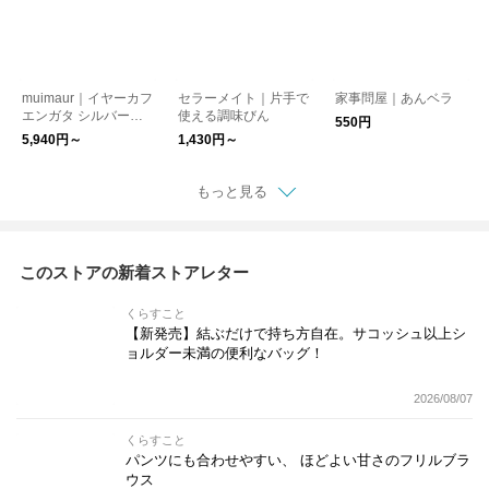
muimaur｜イヤーカフ
セラーメイト｜片手で
家事問屋｜あんベラ
エンガタ シルバー
使える調味びん
550円
［ギフト/贈り物］
5,940円～
1,430円～
もっと見る
このストアの新着ストアレター
くらすこと
【新発売】結ぶだけで持ち方自在。サコッシュ以上シ
ョルダー未満の便利なバッグ！
2026/08/07
くらすこと
パンツにも合わせやすい、 ほどよい甘さのフリルブラ
ウス