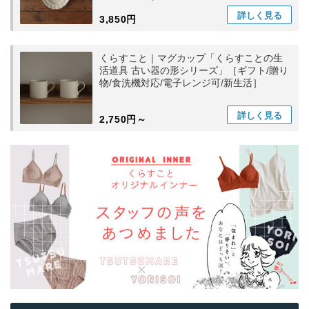
詳しく
見る
3,850円
くらすこと｜マグカップ「くらすことの生
活道具 古い器の形シリーズ」［ギフト/贈り
物/食洗機対応/電子レンジ可/新生活］
詳しく
見る
2,750円～