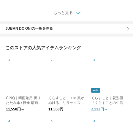
ゼ）
もっと見る
JUBAN DO ONIの一覧を見る
このストアの人気アイテムランキング
sale
CINQ｜晴雨兼用 折り
くらすこと｜＋to 風が
くらすこと｜花形皿
たたみ傘 / 日傘 晴雨兼
ぬける、リラックスブ
「くらすことの生活道
用傘［UVケア/紫外線
ラウス
具 古い器の形シリー
11,550円～
11,550円
2,112円～
対策/母の日］
ズ」 ［ 15cm / 18cm
］