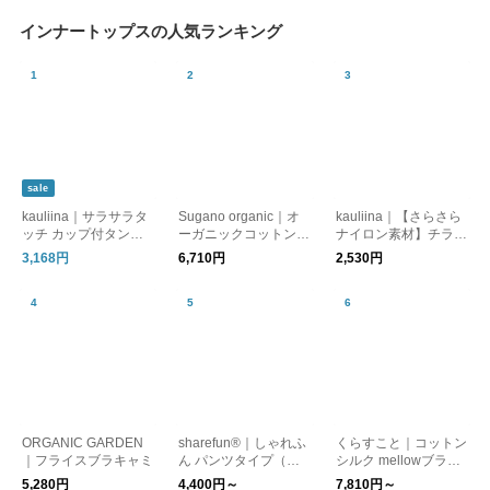
インナートップスの人気ランキング
sale
kauliina｜サラサラタ
Sugano organic｜オ
kauliina｜【さらさら
ッチ カップ付タンク
ーガニックコットンの
ナイロン素材】チラ見
トップ ブラタンク 吸
ブラタンクトップ【肌
えを防ぐ ひんやりク
3,168円
6,710円
2,530円
水速乾 接触冷感
着・インナー】
ールタッチ タンクト
ップ 接触冷感 吸水速
乾
ORGANIC GARDEN
sharefun®｜しゃれふ
くらすこと｜コットン
｜フライスブラキャミ
ん パンツタイプ（両
シルク mellowブラキ
面オーガニックガー
ャミソール
5,280円
4,400円～
7,810円～