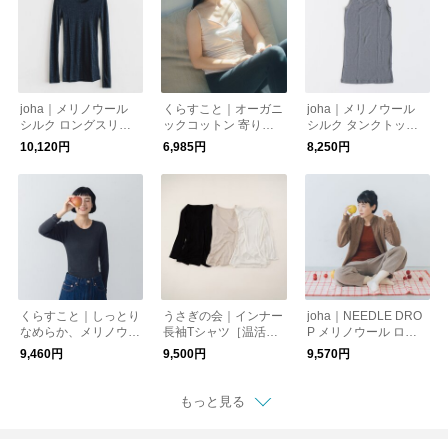
joha｜メリノウール
くらすこと｜オーガニ
joha｜メリノウール
シルク ロングスリー
ックコットン 寄りそ
シルク タンクトップ
ブ 長袖インナー［温
いブラキャミソール
［温活・冷え取り］
10,120円
6,985円
8,250円
活・冷え取り］
くらすこと｜しっとり
うさぎの会｜インナー
joha｜NEEDLE DRO
なめらか、メリノウー
長袖Tシャツ［温活・
P メリノウール ロン
ル100％長袖インナー
冷え取り］
グスリーブ 長袖イン
9,460円
9,500円
9,570円
［温活・冷え取り］
ナー［今期限定］
もっと見る