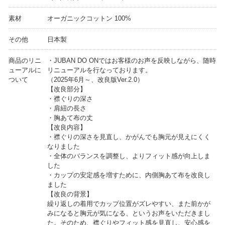
素材
オーガニックコットン 100%
その他
日本製
商品のリニ
・JUBAN DO ONではお客様のお声を反映しながら、随時
ューアルに
リニューアルを行なっております。
ついて
（2025年6月～、改良版Ver.2.0）
【改良部分】
・襟ぐりの深さ
・肩紐の長さ
・胸あて布の丈
【改良内容】
・襟ぐりの深さを見直し、かがんでも胸元が見えにくく
なりました
・全体のバランスを調整し、よりフィット感が向上しま
した
・カップの安定感を増すために、内側胸あて布を改良し
ました
【改良の背景】
繰り返しの着用でカップ位置がズレやすい、また前かが
みになると胸元が気になる、というお声をいただきまし
た。そのため、襟ぐりやフィット感を見直し、安心感を