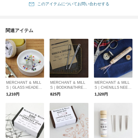
このアイテムについてお問い合わせする
関連アイテム
MERCHANT ＆ MILL
MERCHANT ＆ MILL
MERCHANT ＆ MILL
S｜GLASS HEADED
S｜BODKIN&THREA
S｜CHENILLS NEED
PINS ガラスマチ針
DER 紐通し＆糸通
LES シェニール針
1,210円
825円
1,320円
し