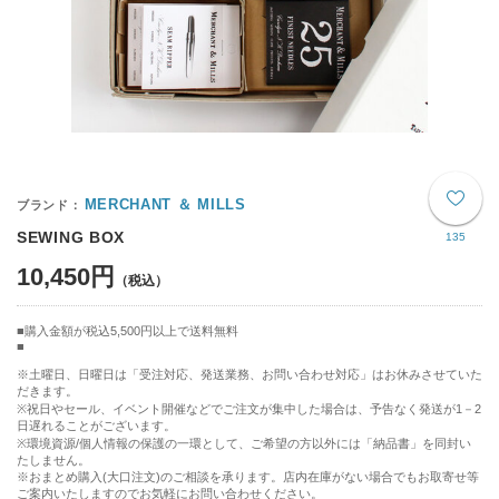
MERCHANT ＆ MILLS
SEWING BOX
135
10,450円
購入金額が税込5,500円以上で送料無料
※土曜日、日曜日は「受注対応、発送業務、お問い合わせ対応」はお休みさせていた
だきます。
※祝日やセール、イベント開催などでご注文が集中した場合は、予告なく発送が1－2
日遅れることがございます。
※環境資源/個人情報の保護の一環として、ご希望の方以外には「納品書」を同封い
たしません。
※おまとめ購入(大口注文)のご相談を承ります。店内在庫がない場合でもお取寄せ等
ご案内いたしますのでお気軽にお問い合わせください。