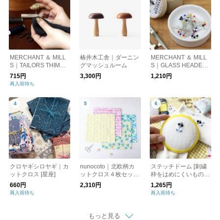
MERCHANT ＆ MILL
椿井木工舎｜ダーニン
MERCHANT ＆ MILL
S｜TAILORS THIMBL
グマッシュルーム
S｜GLASS HEADED
E 指ぬき
PINS ガラスマチ針
715円
3,300円
1,210円
再入荷待ち
クロヤギシロヤギ｜カ
nunocoto｜北欧柄カ
ステッチドーム [刺繍
ットクロス [星座]
ットクロス４枚セッ
枠をはめにくいもの
ト 5種
に] 刺繍/縫いかがり/裾
660円
2,310円
1,265円
上げ/靴下刺繍
再入荷待ち
再入荷待ち
もっと見る