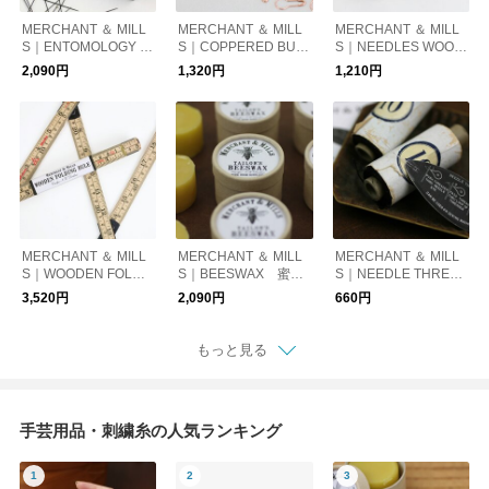
MERCHANT ＆ MILL
MERCHANT ＆ MILL
MERCHANT ＆ MILL
S｜ENTOMOLOGY PI
S｜COPPERED BUL
S｜NEEDLES WOOD
NS 黒虫ピン
B PINS 洋ナシ型安
EN CASE 縫い針
2,090円
1,320円
1,210円
全ピン（銅）
MERCHANT ＆ MILL
MERCHANT ＆ MILL
MERCHANT ＆ MILL
S｜WOODEN FOLDI
S｜BEESWAX 蜜蝋
S｜NEEDLE THREA
NG RULE 折り尺
ワックス
DER 糸通し
3,520円
2,090円
660円
もっと見る
手芸用品・刺繍糸の人気ランキング