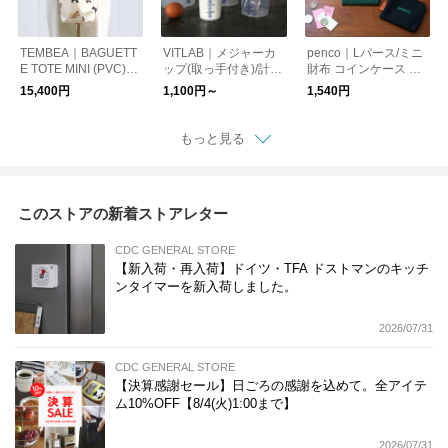
TEMBEA｜BAGUETT
VITLAB｜メジャーカ
penco｜Lパース/ミニ
E TOTE MINI (PVC)
ップ(取っ手付き)/計量
財布 コインケース カ
DOG-1/トートバッグ
カップ ドイツ製
ードケース
15,400円
1,100円～
1,540円
犬
もっと見る
このストアの新着ストアレター
CDC GENERAL STORE
【新入荷・再入荷】ドイツ・TFA ドストマンのキッチ
ンタイマーを新入荷しました。
2026/07/31
CDC GENERAL STORE
【決算感謝セール】日ごろの感謝を込めて。全アイテ
ム10%OFF【8/4(火)1:00まで】
2026/07/31