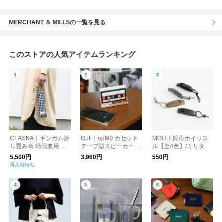
MERCHANT ＆ MILLSの一覧を見る
このストアの人気アイテムランキング
CLASKA｜ギンガム折
Opt!｜opt90 カセット
MOLLE対応ホイッス
り畳み傘 晴雨兼用
テープ型スピーカー/B
ル【全4色】/ミリタリ
（遮光）
luetooth
ー 笛 防災
5,500円
3,960円
550円
再入荷待ち