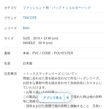
カテゴリ
ファッション
>
鞄・バッグ
>
ショルダーバッグ
ブランド
TRICOTÉ
シリーズ
BAG
サイズ
SIZE : 20 H × 13 W (cm)
HANDLE : 50 H (cm)
素材
本体：PVC / CODE：POLYESTER
生産
日本製
注意事項
＜ミックスマッチシリーズ について＞
用途に合わせた形を組み合わせて作るバッグシリーズ。
お好きな素材や色を組み合わせて自由自在にカスタムし
ていただけます。
＜お取り扱い上の注意＞
この製品は、摩擦や、汗や雨などで濡れた時は他の衣料
アプリで見る
等に色移りします。
・湿気をおびた状態で他の衣料と接触すること、又乾い