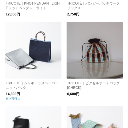
TRICOTE｜KNOT PENDANT LIGH
TRICOTÉ｜バンピーパッチワーク
T ノットペンダントライト
ソックス
12,650円
2,750円
TRICOTÉ｜シャギーラメペーパー
TRICOTÉ｜ピクセルポーチバッグ
ニットバック
[CHECK]
14,300円
6,600円
再入荷待ち