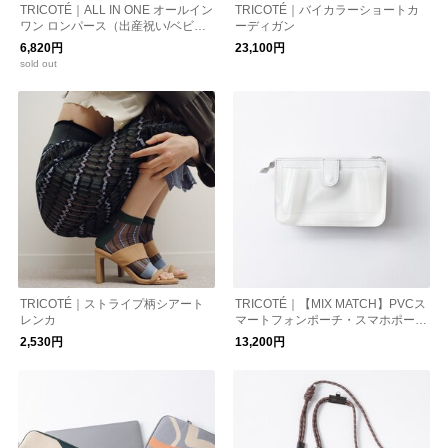
TRICOTÉ｜ALL IN ONE オールイン
TRICOTÉ｜バイカラーショートカ
ワン ロンパース（出産祝い/ベビー
ーディガン
ファッション）
6,820円
23,100円
sold out
TRICOTÉ｜ストライプ柄シアート
TRICOTÉ｜【MIX MATCH】PVCス
レンカ
マートフォンポーチ・スマホポーチ
（単品）
2,530円
13,200円