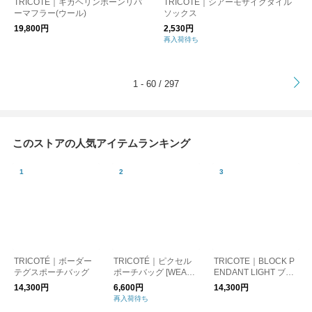
TRICOTÉ｜キカヘリンボーンリバ
TRICOTÉ｜シアーモザイクタイル
ーマフラー(ウール)
ソックス
19,800円
2,530円
再入荷待ち
>
1 - 60 / 297
このストアの人気アイテムランキング
TRICOTÉ｜ボーダー
TRICOTÉ｜ピクセル
TRICOTE｜BLOCK P
テグスポーチバッグ
ポーチバッグ [WEAVI
ENDANT LIGHT ブロ
NG]
ックペンダントライト
14,300円
6,600円
14,300円
再入荷待ち