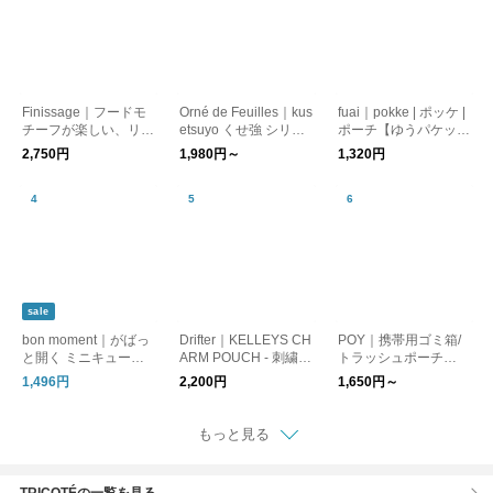
Finissage｜フードモ
Orné de Feuilles｜kus
fuai｜pokke | ポッケ |
チーフが楽しい、リト
etsuyo くせ強 シリー
ポーチ【ゆうパケット
ルモカストラップミニ
ズ（ポーチ）
対応】
2,750円
1,980円～
1,320円
ポーチ
sale
bon moment｜がばっ
Drifter｜KELLEYS CH
POY｜携帯用ゴミ箱/
と開く ミニキューブ
ARM POUCH - 刺繍・
トラッシュポーチ
ポーチ
チャームポーチ
【メール便】 トラベ
1,496円
2,200円
1,650円～
ルグッズ
もっと見る