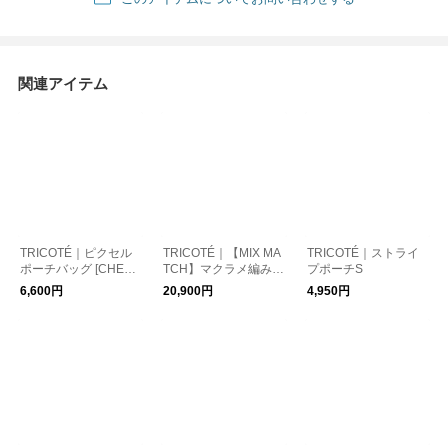
関連アイテム
TRICOTÉ｜ピクセル
TRICOTÉ｜【MIX MA
TRICOTÉ｜ストライ
ポーチバッグ [CHEC
TCH】マクラメ編みサ
プポーチS
K]
コッシュバッグ
6,600円
20,900円
4,950円