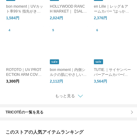
bon moment｜UVカッ
HOLLYWOOD RANC
en Lille｜レッグ＆ア
ト率99％ 指先がきれ
H MARKET｜【SALE
ームカバー “はっかと
いに見える アームカ
20%OFF】STANDAR
う” el24401a
1,584円
2,024円
2,376円
バー / UPF50＋ メン
D エンブロイダリー
トール加工 接触冷感
アクリリックニット
マジックグローブ 手
袋 1018075
sale
sale
ROTOTO｜UV PROT
bon moment｜内側シ
TUTIE.｜サイヤンペー
ECTION ARM COVER
ルクの肌にやさしいア
パーアームカバー/美
(UVプロテクションア
ームカバー ロングタ
濃和紙・日差し対策・
3,300円
2,112円
3,564円
ームカバー r5137
イプ
UV対策 ・ギフト・日
本製
もっと見る
TRICOTÉの一覧を見る
このストアの人気アイテムランキング