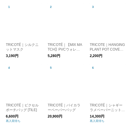
TRICOTÉ｜シルクニ
TRICOTÉ｜【MIX MA
TRICOTE｜HANGING
ットマスク
TCH】PVCウォレッ
PLANT POT COVER
ト・財布（単品）
鉢カバー
3,190円
5,280円
2,200円
TRICOTÉ｜ピクセル
TRICOTÉ｜バイカラ
TRICOTÉ｜シャギー
ポーチバッグ [TILE]
ーペーパーバッグ
ラメペーパーニットバ
ック
6,600円
20,900円
14,300円
再入荷待ち
再入荷待ち