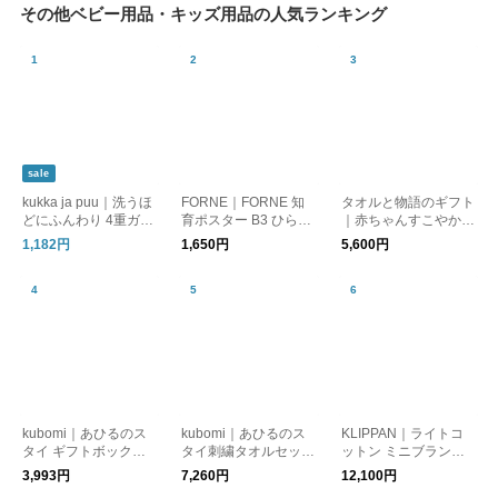
その他ベビー用品・キッズ用品の人気ランキング
sale
kukka ja puu｜洗うほ
FORNE｜FORNE 知
タオルと物語のギフト
どにふんわり 4重ガー
育ポスター B3 ひらが
｜赤ちゃんすこやかお
ゼ ハンカチ3枚セット
な カタカナ 数字 日本
祝いセット（ラッピン
1,182円
1,650円
5,600円
地図 世界地図 漢字 音
グ・ポストカード付）
楽 単位／FORNE×kuk
【送料無料】
ka ja puu 限定柄 惑星
／フォルネ
kubomi｜あひるのス
kubomi｜あひるのス
KLIPPAN｜ライトコ
タイ ギフトボックス
タイ刺繍タオルセット
ットン ミニブランケ
付き
ギフトボックス付き
ット リトルベア【出
3,993円
7,260円
12,100円
産祝い】