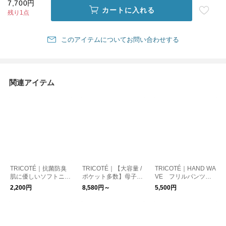
7,700円
カートに入れる
残り1点
このアイテムについてお問い合わせする
関連アイテム
TRICOTÉ｜抗菌防臭
TRICOTÉ｜【大容量 /
TRICOTÉ｜HAND WA
肌に優しいソフトニッ
ポケット多数】母子手
VE フリルパンツ
トキッズマスク
帳ケース マルチケー
（出産祝い/ベビーフ
2,200円
8,580円～
5,500円
ス（２サイズ展開）
ァッション）