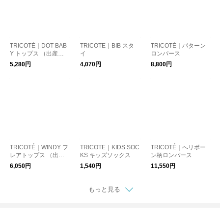
TRICOTÉ｜DOT BAB
TRICOTE｜BIB スタ
TRICOTÉ｜パターン
Y トップス （出産祝
イ
ロンパース
い/ベビーファッショ
5,280円
4,070円
8,800円
ン）
TRICOTÉ｜WINDY フ
TRICOTE｜KIDS SOC
TRICOTÉ｜へリボー
レアトップス （出産
KS キッズソックス
ン柄ロンパース
祝い/ベビーファッシ
6,050円
1,540円
11,550円
ョン）
もっと見る