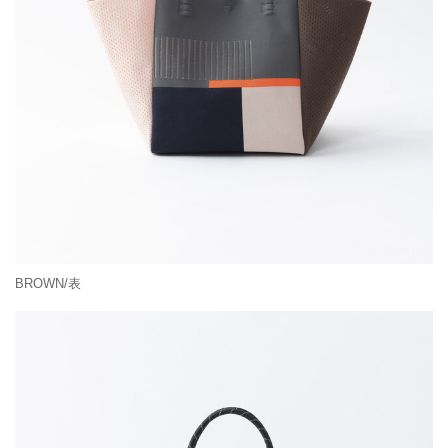
BROWN/表