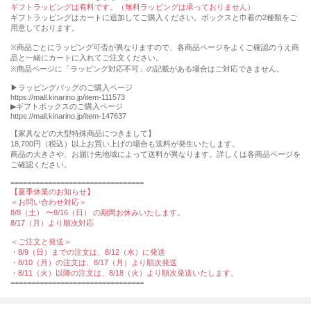
ギフトラッピングは有料です。（無料ラッピングは承っておりません）
ギフトラッピングはカートに追加してご購入ください。ボックスと巾着の2種類をご
用意しております。
※商品ごとにラッピング可否が異なりますので、各商品ページをよくご確認のうえ商
品と一緒にカートに入れてご注文ください。
※商品ページに「ラッピング対応不可」の記載がある場合はご対応できません。
▶︎ラッピングバッグのご購入ページ
https://mall.kinarino.jp/item-111573
▶︎ギフトボックスのご購入ページ
https://mall.kinarino.jp/item-147637
【家具などの⼤型特殊商品につきまして】
18,700円（税込）以上お買い上げの場合も送料が発⽣いたします。
商品の⼤きさや、お届け先地域によって送料が異なります。詳しくは各商品ページを
ご確認ください。
================================
【夏季休業のお知らせ】
＜お問い合わせ対応＞
8/8（土） 〜8/16（日） の期間お休みいたします。
8/17（月）より順次対応
＜ご注文と発送＞
・8/9（日）までの注文は、8/12（水）に発送
・8/10（月）の注文は、8/17（月）より順次発送
・8/11（火）以降の注文は、8/18（火）より順次発送いたします。
================================