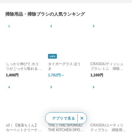
掃除用品・掃除ブラシの人気ランキング
sale
しっかり伸びて ホコ
タイガーグラス ほう
CRASOUディッシュ
リがごっそり取れる
き
ブラシ ミニ 掃除用
すき間職人 / 掃除 グッ
品 日本製
1,408円
1,782円～
1,100円
ズ ブラシ モップ
sale
アプリで見る
±0｜【激落ちくん】
THE｜THE SPONGE/
CRASOUユーティリ
カーペットクリーナー
THE KITCHEN SPON
ティブラシ 掃除用品