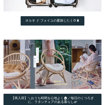
オルネ ド フォイユの夏旅じたく🌻🧳
【再入荷】＼おうち時間を心地よく🏠／毎日のくつろぎ
に、ラタンチェアのある暮らし🌿