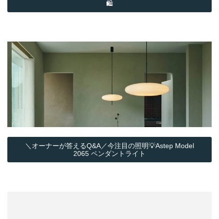
🛍️
＼オーナーが答えるQ&A／今注目の照明💡Astep Model
2065 ペンダントライト