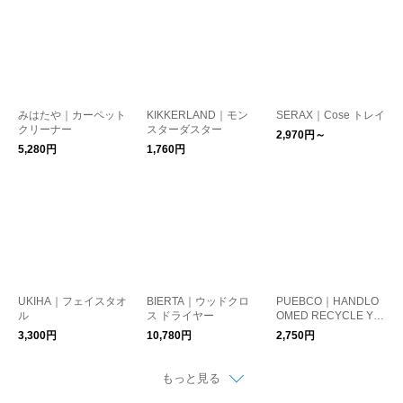
みはたや｜カーペット
KIKKERLAND｜モン
SERAX｜Cose トレイ
クリーナー
スターダスター
2,970円～
5,280円
1,760円
UKIHA｜フェイスタオ
BIERTA｜ウッドクロ
PUEBCO｜HANDLO
ル
ス ドライヤー
OMED RECYCLE YA
RN BATH MAT 45︎×75
3,300円
10,780円
2,750円
cm（バスマット）
もっと見る