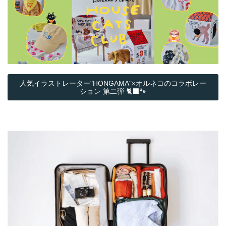
人気イラストレーター"HONGAMA"×オルネコの​コラボレー
ション 第二弾 🐈‍⬛🐾