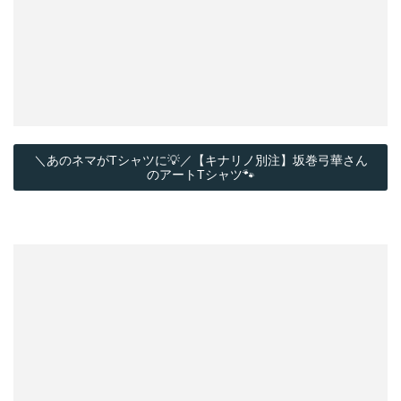
＼あのネマがTシャツに💡／【キナリノ別注】坂巻弓華さん
のアートTシャツ🐾