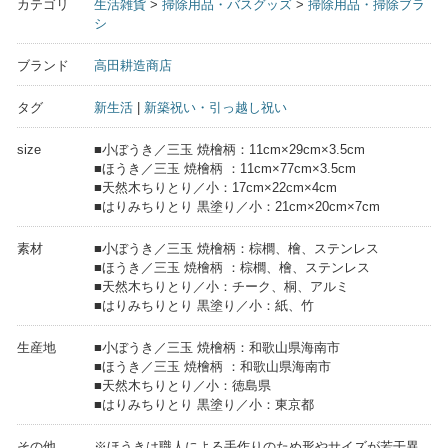
カテゴリ
生活雑貨
>
掃除用品・バスグッズ
>
掃除用品・掃除ブラ
シ
ブランド
高田耕造商店
タグ
新生活
|
新築祝い・引っ越し祝い
size
■小ぼうき／三玉 焼檜柄：11cm×29cm×3.5cm
■ほうき／三玉 焼檜柄 ：11cm×77cm×3.5cm
■天然木ちりとり／小：17cm×22cm×4cm
■はりみちりとり 黒塗り／小：21cm×20cm×7cm
素材
■小ぼうき／三玉 焼檜柄：棕櫚、檜、ステンレス
■ほうき／三玉 焼檜柄 ：棕櫚、檜、ステンレス
■天然木ちりとり／小：チーク、桐、アルミ
■はりみちりとり 黒塗り／小：紙、竹
生産地
■小ぼうき／三玉 焼檜柄：和歌山県海南市
■ほうき／三玉 焼檜柄 ：和歌山県海南市
■天然木ちりとり／小：徳島県
■はりみちりとり 黒塗り／小：東京都
その他
※ほうきは職人による手作りのため形やサイズが若干異