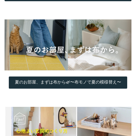
夏のお部屋、まずは布から🌿〜布モノで夏の模様替え〜