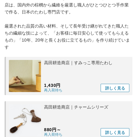
店は、国内外の棕櫚から繊維を厳選し職人がひとつひとつ手作業
で作る、日本のたわし専門店です。
厳選された品質の高い材料、そして長年受け継がれてきた職人た
ちの繊細な技によって、「お客様に毎日安心して使ってもらえる
もの」「10年、20年と長くお役に立てるもの」を作り続けていま
す
高田耕造商店｜すみっこ専用たわし
1,430円
詳しく
見る
再入荷待ち
高田耕造商店｜チャームシリーズ
880円～
詳しく
見る
再入荷待ち