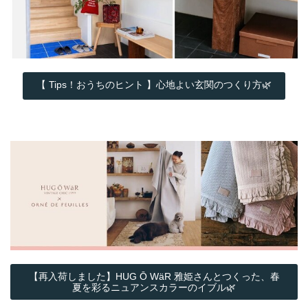
【 Tips！おうちのヒント 】心地よい玄関のつくり方🌿
【再入荷しました】HUG Ō WäR 雅姫さんとつくった、春
夏を彩るニュアンスカラーのイブル🌿