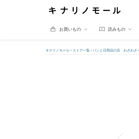
お買いもの
読みもの
キナリノモール
›
ストア一覧
›
パンと日用品の店 わざわざ