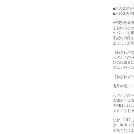
購入金額が税
お盆休み期
外部委託倉
をお休みさ
のパン・お
下記の日程
よろしくお
【わざわざ
わざわざの
ンの焼成量
了承くださ
【わざわざ
出荷休業日：8
わざわざの
の発送とな
み明けには
ますことを
なお、8/1
は、8/10
が短くなり