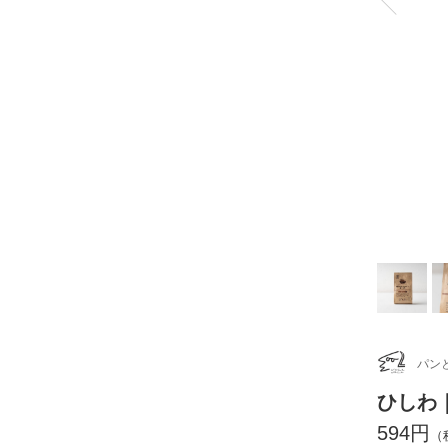
パン
ひしわ
594円