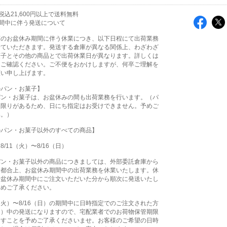
込21,600円以上で送料無料
間中に伴う発送について
庫のお盆休み期間に伴う休業につき、以下日程にて出荷業務
せていただきます。発送する倉庫が異なる関係上、わざわざ
菓子とその他の商品とで出荷休業日が異なります。詳しくは
をご確認ください。ご不便をおかけしますが、何卒ご理解を
願い申し上げます。
のパン・お菓子】
パン・お菓子は、お盆休みの間も出荷業務を行います。（パ
に限りがあるため、日にち指定はお受けできません。予めご
い。）
のパン・お菓子以外のすべての商品】
/11（火）〜8/16（日）
パン・お菓子以外の商品につきましては、外部委託倉庫から
る都合上、お盆休み期間中の出荷業務を休業いたします。休
お盆休み期間中にご注文いただいた分から順次に発送いたし
予めご了承ください。
1（火）〜8/16（日）の期間中に日時指定でのご注文された方
（月）中の発送になりますので、宅配業者でのお荷物保管期限
ますことを予めご了承くださいませ。お客様のご希望の日時