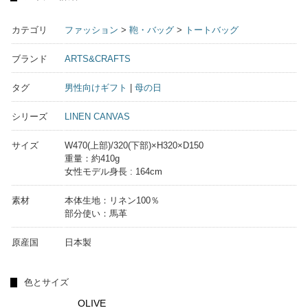
カテゴリ
ファッション
>
鞄・バッグ
>
トートバッグ
ブランド
ARTS&CRAFTS
タグ
男性向けギフト
|
母の日
シリーズ
LINEN CANVAS
サイズ
W470(上部)/320(下部)×H320×D150
重量：約410g
女性モデル身長 : 164cm
素材
本体生地：リネン100％
部分使い：馬革
原産国
日本製
色とサイズ
OLIVE