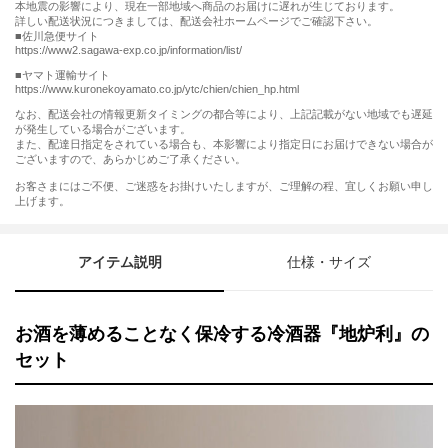
本地震の影響により、現在一部地域へ商品のお届けに遅れが生じております。
詳しい配送状況につきましては、配送会社ホームページでご確認下さい。
■佐川急便サイト
https://www2.sagawa-exp.co.jp/information/list/
■ヤマト運輸サイト
https://www.kuronekoyamato.co.jp/ytc/chien/chien_hp.html
なお、配送会社の情報更新タイミングの都合等により、上記記載がない地域でも遅延
が発生している場合がございます。
また、配達日指定をされている場合も、本影響により指定日にお届けできない場合が
ございますので、あらかじめご了承ください。
お客さまにはご不便、ご迷惑をお掛けいたしますが、ご理解の程、宜しくお願い申し
上げます。
アイテム説明
仕様・サイズ
お酒を薄めることなく保冷する冷酒器『地炉利』の
セット