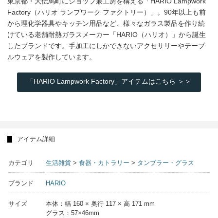
東京都・大伝馬町にショップ兼工房を構える「HARIO Lampwork
Factory（ハリオ ランプワーク ファクトリー）」。90年以上も前
から理化学器具やキッチン用品など、様々なガラス製品を作り続
けている老舗耐熱ガラスメーカー「HARIO（ハリオ）」から誕生
したブランドです。手加工にしかできないアクセサリーやテーブ
ルウェアを製作しています。
「HARIO Lampwork Factory」アイテムはこちら ＞＞
アイテム詳細
カテゴリ
生活雑貨
>
食器・カトラリー
>
タンブラー・グラス
ブランド
HARIO
サイズ
本体：幅 160 × 奥行 117 × 高 171 mm
グラス：57×46mm