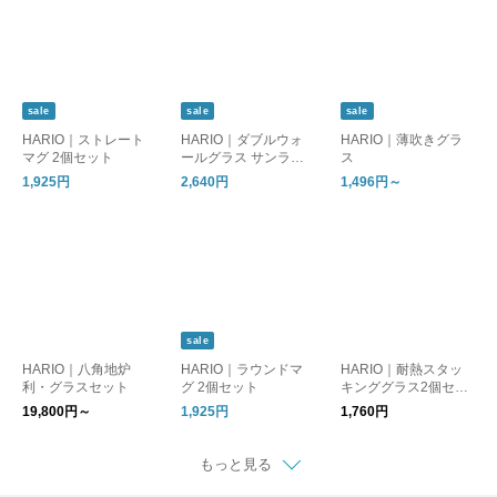
sale
sale
sale
HARIO｜ストレート
HARIO｜ダブルウォ
HARIO｜薄吹きグラ
マグ 2個セット
ールグラス サンライ
ス
ズ
1,925円
2,640円
1,496円～
sale
HARIO｜八角地炉
HARIO｜ラウンドマ
HARIO｜耐熱スタッ
利・グラスセット
グ 2個セット
キンググラス2個セッ
ト
19,800円～
1,925円
1,760円
もっと見る