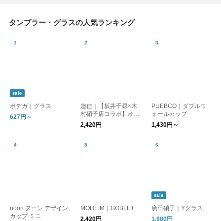
タンブラー・グラスの人気ランキング
sale
ボデガ｜グラス
趣佳｜【坂井千尋×木
PUEBCO｜ダブルウ
村硝子店コラボ】オリ
ォールカップ
627円～
ジナルタンブラー 森
2,420円
1,430円～
と犬 棚猫
sale
noon ヌーン デザイン
MOHEIM｜GOBLET
廣田硝子｜Yグラス
カップ ミニ
2,420円
1,980円