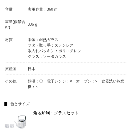
容量
実用容量：360 ml
重量(個箱含
806 g
む)
材質
本体：耐熱ガラス
フタ・取っ手：ステンレス
氷入れパッキン：ポリエチレン
グラス：ソーダガラス
原産国
日本
その他
熱湯：〇 電子レンジ：× オーブン：× 食器洗い乾燥
機：×
色とサイズ
角地炉利・グラスセット