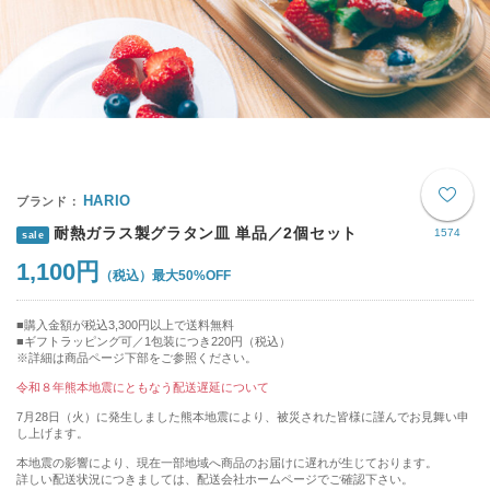
HARIO
耐熱ガラス製グラタン皿 単品／2個セット
1574
sale
1,100円
最大50%OFF
購入金額が税込3,300円以上で送料無料
ギフトラッピング可／1包装につき220円（税込）
※詳細は商品ページ下部をご参照ください。
令和８年熊本地震にともなう配送遅延について
7月28日（火）に発生しました熊本地震により、被災された皆様に謹んでお見舞い申
し上げます。
本地震の影響により、現在一部地域へ商品のお届けに遅れが生じております。
詳しい配送状況につきましては、配送会社ホームページでご確認下さい。