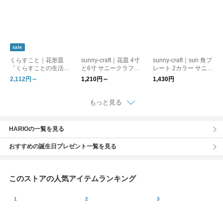
sale
くらすこと｜花形皿
sunny-craft｜花皿 4寸
sunny-craft｜sun 角プ
「くらすことの生活道
と6寸 サニークラフト
レート 2カラー サニー
具 古い器の形シリー
プレート 信楽焼【新
クラフト 角皿 豆皿 信
2,112円～
1,210円～
1,430円
ズ」 ［ 15cm / 18cm
生活】【カフェ】
楽焼【新生活】【カフ
］
ェ】
もっと見る
HARIOの一覧を見る
おすすめの誕生日プレゼント一覧を見る
このストアの人気アイテムランキング