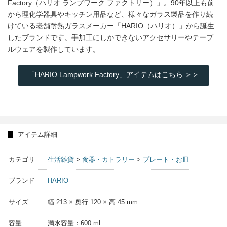
Factory（ハリオ ランプワーク ファクトリー）」。90年以上も前
から理化学器具やキッチン用品など、様々なガラス製品を作り続
けている老舗耐熱ガラスメーカー「HARIO（ハリオ）」から誕生
したブランドです。手加工にしかできないアクセサリーやテーブ
ルウェアを製作しています。
「HARIO Lampwork Factory」アイテムはこちら ＞＞
アイテム詳細
カテゴリ
生活雑貨
>
食器・カトラリー
>
プレート・お皿
ブランド
HARIO
サイズ
幅 213 × 奥行 120 × 高 45 mm
容量
満水容量：600 ml