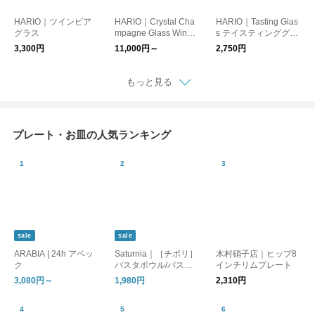
HARIO｜ツインビア
HARIO｜Crystal Cha
HARIO｜Tasting Glas
グラス
mpagne Glass Wine
s テイスティンググラ
Glass White Red ハリ
ス
3,300円
11,000円～
2,750円
オ クリスタル シャン
パーニュグラス ワイ
ングラス
もっと見る
プレート・お皿の人気ランキング
sale
sale
ARABIA | 24h アベッ
Saturnia｜［チボリ］
木村硝子店｜ヒップ8
ク
パスタボウル/パスタ
インチリムプレート
皿
3,080円～
1,980円
2,310円