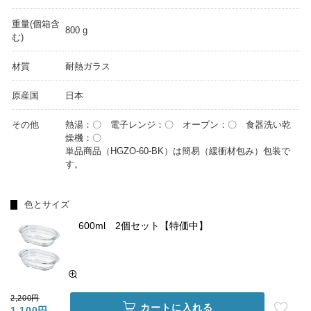
重量(個箱含
800 g
む)
材質
耐熱ガラス
原産国
日本
その他
熱湯：〇 電子レンジ：〇 オーブン：〇 食器洗い乾
燥機：〇
単品商品（HGZO-60-BK）は簡易（緩衝材包み）包装で
す。
色とサイズ
600ml 2個セット【特価中】
2,200円
カートに入れる
1,100円