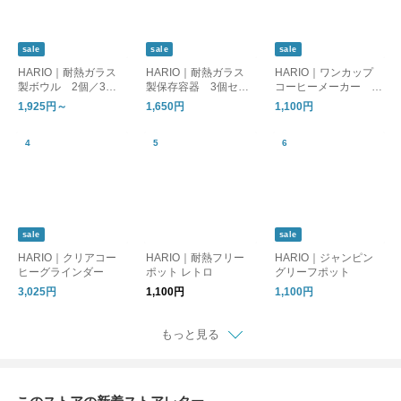
sale
sale
sale
HARIO｜耐熱ガラス
HARIO｜耐熱ガラス
HARIO｜ワンカップ
製ボウル 2個／3個
製保存容器 3個セッ
コーヒーメーカー B
セット
ト
ATON ［母の日/ギフ
1,925円～
1,650円
1,100円
ト］
sale
sale
HARIO｜クリアコー
HARIO｜耐熱フリー
HARIO｜ジャンピン
ヒーグラインダー
ポット レトロ
グリーフポット
3,025円
1,100円
1,100円
もっと見る