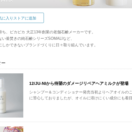
気に入りストアに追加
持ち、ピカピカ 大正13年創業の老舗石鹸メーカーです。
ない釜焚きの純石鹸シリーズSOMALIなど、
にしかできないブランドづくりに日々取り組んでいます。
ター
12/JU-NIから待望のダメージリペアヘアミルクが登場
シャンプー＆コンディショナー発売当初よりヘアオイルの
に苦心しておりましたが、オイルに溶けにくい成分にも着
の開発に至りました。 また、今回のヘアミルクの開発は弊社の女性研究開発者である冨山(とみやま)が担当しま
した。