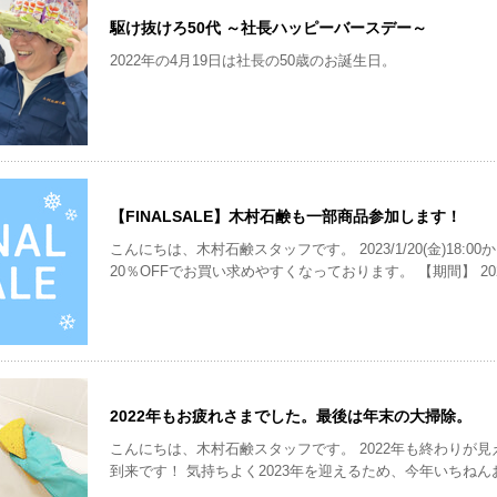
駆け抜けろ50代 ～社長ハッピーバースデー～
2022年の4月19日は社長の50歳のお誕生日。
【FINALSALE】木村石鹸も一部商品参加します！
こんにちは、木村石鹸スタッフです。 2023/1/20(金)18:00からFINAL SALEがスタートします！ 一部商品が最大
20％OFFでお買い求めやすくなっております。 【期間】 2023/1/20(金)18:00～2023/1/29(日)23：59まで 【対象
商品】 ・12/JU-NIトライアルセット ・12/JU-NIボトル
わくわくボトルセット（※わくわく詰替セットは対象外となります） セール対象商品につい
ただきます。
2022年もお疲れさまでした。最後は年末の大掃除。
こんにちは、木村石鹸スタッフです。 2022年も終わりが見えてきました、、いよいよ年末の大掃除シーズンの
到来です！ 気持ちよく2023年を迎えるため、今年いちね
か？ 自宅をまるごと大掃除できる、木村石鹸スタッフお