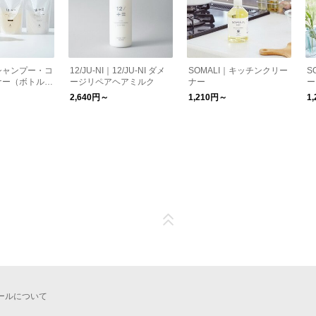
I｜シャンプー・コ
12/JU-NI｜12/JU-NI ダメ
SOMALI｜キッチンクリー
S
ー（ボトル/
ージリペアヘアミルク
ナー
ー
料無料】
2,640円～
1,210円～
1
ールについて