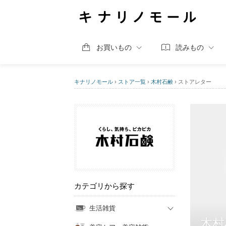
お買いもの
読みもの
キナリノモール
›
ストア一覧
›
木村石鹸
›
ストアレター
カテゴリから探す
生活雑貨
木村