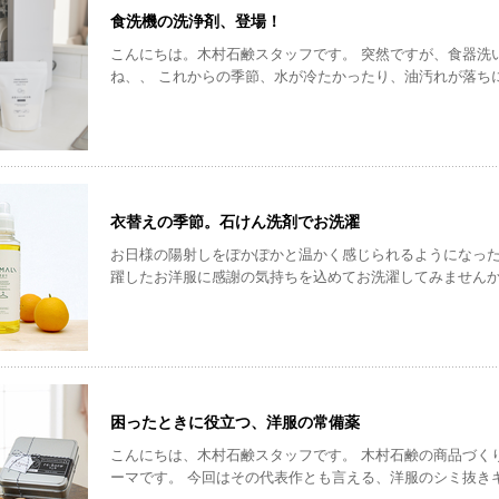
食洗機の洗浄剤、登場！
こんにちは。木村石鹸スタッフです。 突然ですが、食器洗い、どうしてますか？ 食器洗いって毎日ありますよ
ね、、 これからの季節、水が冷たかったり、油汚れが落ちにくかったり、、 こんな
のが、楽に食器が洗える食洗機です。 ご覧になっている方の中には、食洗機を使っている方もいらっしゃるの
ではないでしょうか？ 今では、食洗機の普及率は35％まで上がってきているそうです！ なにより楽だし、使用
する水の量も、手洗いに比べて少ないみたいですね。 人気
衣替えの季節。石けん洗剤でお洗濯
お日様の陽射しをぽかぽかと温かく感じられるようになった10月
躍したお洋服に感謝の気持ちを込めてお洗濯してみません
困ったときに役立つ、洋服の常備薬
こんにちは、木村石鹸スタッフです。 木村石鹸の商品づくりにおいて、「掃除を楽しくする」ことは大切なテ
ーマです。 今回はその代表作とも言える、洋服のシミ