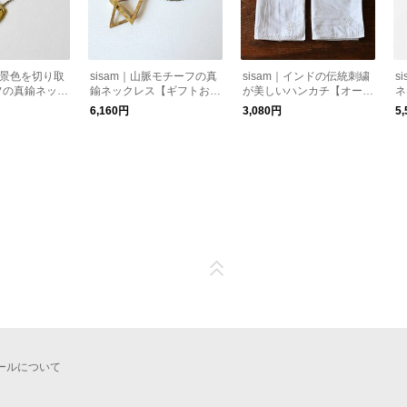
冬の景色を切り取
sisam｜山脈モチーフの真
sisam｜インドの伝統刺繍
s
フの真鍮ネック
鍮ネックレス【ギフトおす
が美しいハンカチ【オーガ
ネ
トおすすめ】
すめ】【手仕事】 / ヒマラ
ニックコットン】【ハンド
事
6,160円
3,080円
5
/ ノゾキアナネ
ヤネックレス
タオル】【ギフトおすす
レ
め】/ OCハーバリウムハン
カチ
ールについて