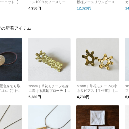
マーニット【半
トン100％のノースリーブ
模様ノースリワンピース
カ
し編み】【天然
トップ【インナー使い】
【ノースリーブ】【涼しい
【
4,950円
12,320円
1
ayリラックスプ
【タンクトップ】/OCノー
ロング丈】【オーガニック
スリーブトップ
コットン】/ OCタイルノー
スリワンピース
アの新着アイテム
冬の景色を切り取
sisam｜草花モチーフを身
sisam｜草花モチーフの小
s
アゴム【手仕
に着ける真鍮ブローチ【ギ
ぶりピアス【手仕事】【真
フ
め】【リングゴ
フトおすすめ】【ピンバッ
鍮】【耳飾り】 / ペイズリ
【
5,280円
4,730円
6
ゾキアナヘアゴム
ジ】【手仕事】 / ペイズリ
ースタッドピアス
ズ
ーブローチ