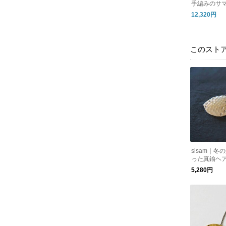
手編みのサ
袖】【透か
12,320円
素材】/2w
ルオーバー
このスト
sisam｜
った真鍮ヘ
事】【髪留
5,280円
ム】 / ノ