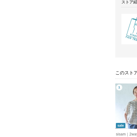
ストア
このスト
sale
sisam｜2