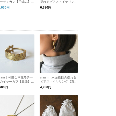
ーディガン【手編み】
揺れるピアス・イヤリング
羽織り】【ウール】
【手仕事】【真鍮】 / テガ
4,630円
6,380円
キリングピアス・テガキリ
ングイヤリング
isam｜可憐な草花モチー
sisam｜水面模様の揺れる
のイヤーカフ【真鍮】
ピアス・イヤリング【真
手仕事】【指輪】 / ペイ
鍮】【手仕事】 / ユラギピ
,600円
4,950円
リーリングイヤーカフ
アス・ユラギイヤリング