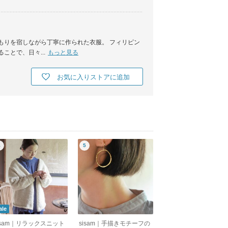
もりを宿しながら丁寧に作られた衣服。 フィリピン
とで、日々...
もっと見る
お気に入りストアに追加
ale
isam｜リラックスニット
sisam｜手描きモチーフの