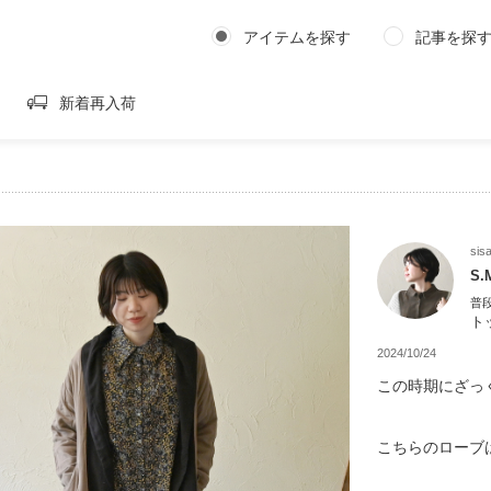
アイテムを探す
記事を探
新着再入荷
sis
S.
普
トッ
2024/10/24
この時期にざっ
こちらのローブ