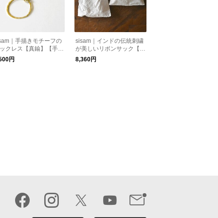
isam｜手描きモチーフの
sisam｜インドの伝統刺繍
ックレス【真鍮】【手仕
が美しいリボンサック【オ
】 / テガキリングネック
ーガニックコットン】【巾
,500円
8,360円
ス
着】【ギフトおすすめ】/
OCリボンサック