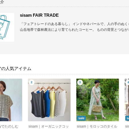
紹介
sisam FAIR TRADE
「フェアトレードのある暮らし」 インドやネパールで、人の手のぬく
山岳地帯で森林農法により育てられたコーヒー。 ものの背景とつながるこ
アの人気アイテム
sale
s
wayでたのしむ
sisam｜オーガニックコッ
sisam｜モロッコのタイル
s