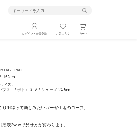
す
カート
ログイン・会員登録
お気に入り
am FAIR TRADE
M
162cm
段サイズ：
プス L / ボトムス M / シューズ 24.5cm
くり羽織って楽しみたいガーゼ生地のローブ。
は裏表2wayで見せ方が変わります。